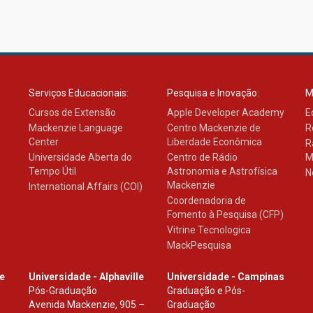
Serviços Educacionais:
Pesquisa e Inovação:
M
Cursos de Extensão
Apple Developer Academy
E
Mackenzie Language
Centro Mackenzie de
R
Center
Liberdade Econômica
R
Universidade Aberta do
Centro de Rádio
M
Tempo Útil
Astronomia e Astrofísica
N
Mackenzie
International Affairs (COI)
Coordenadoria de
Fomento à Pesquisa (CFP)
Vitrine Tecnologica
MackPesquisa
le
Universidade - Alphaville
Universidade - Campinas
Pós-Graduação
Graduação e Pós-
Avenida Mackenzie, 905 –
Graduação