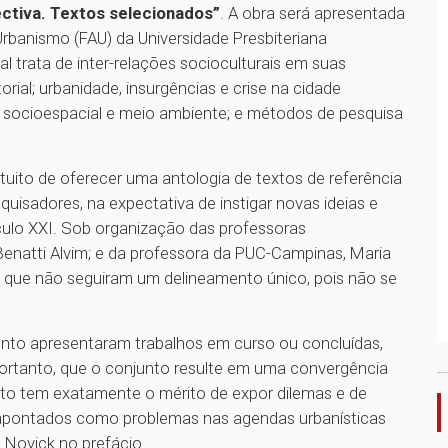
ctiva. Textos selecionados”
. A obra será apresentada
Urbanismo (FAU) da Universidade Presbiteriana
al trata de inter-relações socioculturais em suas
rial; urbanidade, insurgências e crise na cidade
e socioespacial e meio ambiente; e métodos de pesquisa
ntuito de oferecer uma antologia de textos de referência
quisadores, na expectativa de instigar novas ideias e
culo XXI. Sob organização das professoras
enatti Alvim; e da professora da PUC-Campinas, Maria
es, que não seguiram um delineamento único, pois não se
nto apresentaram trabalhos em curso ou concluídas,
portanto, que o conjunto resulte em uma convergência
uto tem exatamente o mérito de expor dilemas e de
 apontados como problemas nas agendas urbanísticas
a Novick no prefácio.