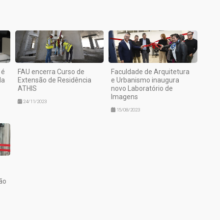
 é
FAU encerra Curso de
Faculdade de Arquitetura
la
Extensão de Residência
e Urbanismo inaugura
ATHIS
novo Laboratório de
Imagens
24/11/2023
15/08/2023
ão