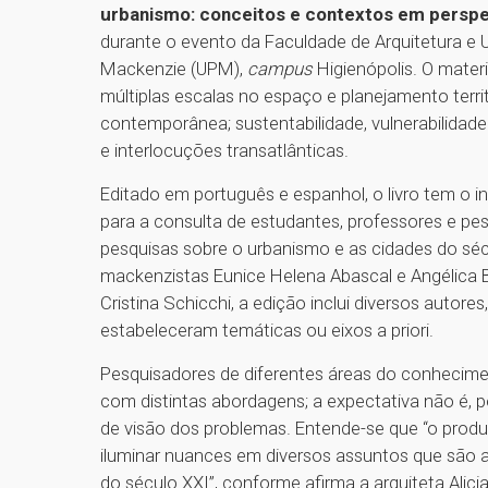
urbanismo: conceitos e contextos em perspe
durante o evento da Faculdade de Arquitetura e 
Mackenzie (UPM),
campus
Higienópolis. O materi
múltiplas escalas no espaço e planejamento territo
contemporânea; sustentabilidade, vulnerabilidad
e interlocuções transatlânticas.
Editado em português e espanhol, o livro tem o i
para a consulta de estudantes, professores e pes
pesquisas sobre o urbanismo e as cidades do sé
mackenzistas Eunice Helena Abascal e Angélica B
Cristina Schicchi, a edição inclui diversos autor
estabeleceram temáticas ou eixos a priori.
Pesquisadores de diferentes áreas do conhecime
com distintas abordagens; a expectativa não é, 
de visão dos problemas. Entende-se que “o prod
iluminar nuances em diversos assuntos que são
do século XXI”, conforme afirma a arquiteta Alici