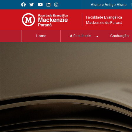
Aluno e Antigo Aluno
Faculdade Evangélica
Mackenzie do Paraná
Home
A Faculdade
Graduação