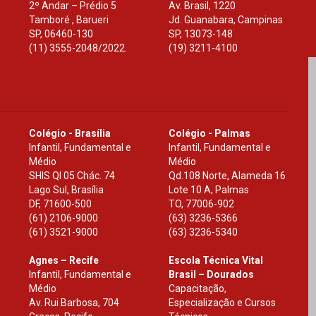
2º Andar – Prédio 5
Av. Brasil, 1220
Tamboré , Barueri
Jd. Guanabara, Campinas
SP
,
06460-130
SP
,
13073-148
(11) 3555-2048/2022.
(19) 3211-4100
Colégio - Brasília
Colégio - Palmas
Infantil, Fundamental e
Infantil, Fundamental e
Médio
Médio
SHIS Ql 05 Chác. 74
Qd.108 Norte, Alameda 16
Lago Sul, Brasília
Lote 10 A, Palmas
DF
,
71600-500
TO
,
77006-902
(61) 2106-9000
(63) 3236-5366
(61) 3521-9000
(63) 3236-5340
Agnes – Recife
Escola Técnica Vital
Infantil, Fundamental e
Brasil – Dourados
Médio
Capacitação,
Av. Rui Barbosa, 704
Especialização e Cursos