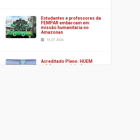
Estudantes e professores da
FEMPAR embarcam em
missão humanitária no
Amazonas
16.07.2026
Acreditado Pleno: HUEM
celebra conquista de
certificação da ONA
08.07.2026
HUEM é o primeiro hospital
do Paraná a receber o
sistema de UTI's inteligentes
06.07.2026
Banco de Multitecidos do