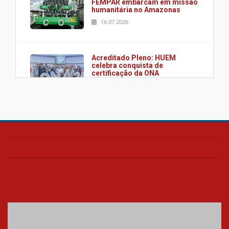
FEMPAR embarcam em missão
humanitária no Amazonas
16.07.2026
Acreditado Pleno: HUEM
celebra conquista de
certificação da ONA
08.07.2026
HUEM é o primeiro hospital do
Paraná a receber o sistema de
UTI's inteligentes
06.07.2026
Banco de Multitecidos do
HUEM recebe visita de
referência mundial em
transplante de tecidos
03.07.2026