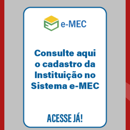
Pós-Asco: evento do HUEM
debate novidades sobre
estudos e tratamentos contra
o câncer
23.06.2026
MackPesquisa 2026 prorroga
inscrições até 14 de agosto
15.06.2026
HUEM recebe certificação Ouro
do programa Segurança em
Alta da Unimed Curitiba
12.06.2026