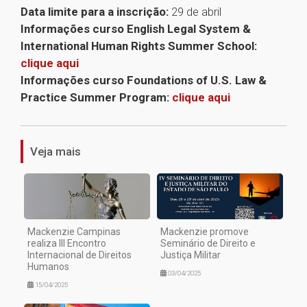
Data limite para a inscrição:
29 de abril
Informações curso English Legal System &
International Human Rights Summer School:
clique aqui
Informações curso Foundations of U.S. Law &
Practice Summer Program:
clique aqui
1
Veja mais
Mackenzie Campinas
Mackenzie promove
realiza III Encontro
Seminário de Direito e
Internacional de Direitos
Justiça Militar
Humanos
03/04/2025
15/04/2025