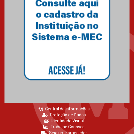
MackPesquisa 2026 prorroga
inscrições até 14 de agosto
15.06.2026
HUEM recebe certificação Ouro
do programa Segurança em
Alta da Unimed Curitiba
12.06.2026
Central de Informações
Proteção de Dados
Identidade Visual
Trabalhe Conosco
Seja um Fornecedor