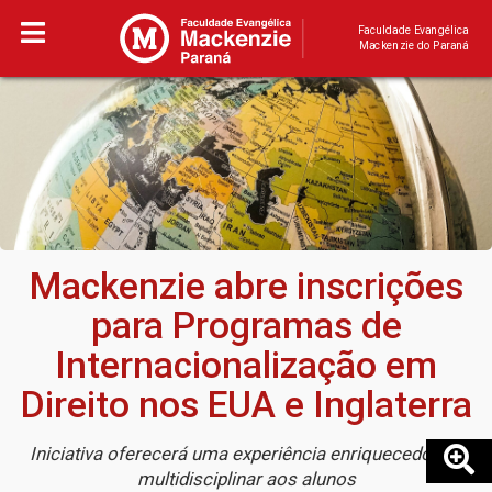
Faculdade Evangélica
Mackenzie do Paraná
Mackenzie abre inscrições
para Programas de
Internacionalização em
Direito nos EUA e Inglaterra
Iniciativa oferecerá uma experiência enriquecedora e
multidisciplinar aos alunos