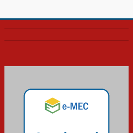
HUEM é o primeiro hospital do
Paraná a receber o sistema de
UTI's inteligentes
06.07.2026
Banco de Multitecidos do
HUEM recebe visita de
referência mundial em
transplante de tecidos
03.07.2026
Pós-Asco: evento do HUEM
debate novidades sobre
estudos e tratamentos contra
o câncer
23.06.2026