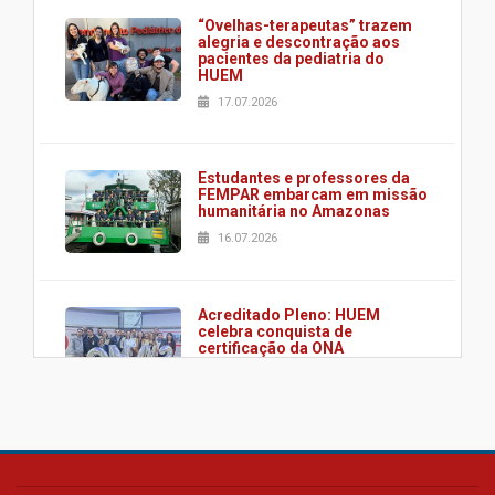
“Ovelhas-terapeutas” trazem
alegria e descontração aos
pacientes da pediatria do
HUEM
17.07.2026
Estudantes e professores da
FEMPAR embarcam em missão
humanitária no Amazonas
16.07.2026
Acreditado Pleno: HUEM
celebra conquista de
certificação da ONA
08.07.2026
HUEM é o primeiro hospital do
Paraná a receber o sistema de
UTI's inteligentes