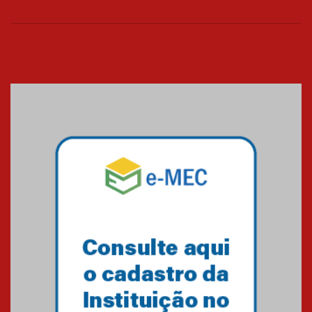
06.07.2026
Banco de Multitecidos do
HUEM recebe visita de
referência mundial em
transplante de tecidos
03.07.2026
Pós-Asco: evento do HUEM
debate novidades sobre
estudos e tratamentos contra
o câncer
23.06.2026
MackPesquisa 2026 prorroga
inscrições até 14 de agosto
15.06.2026