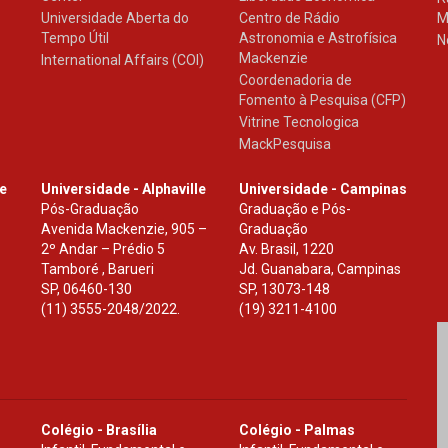
Universidade Aberta do
Centro de Rádio
M
Tempo Útil
Astronomia e Astrofísica
N
Mackenzie
International Affairs (COI)
Coordenadoria de
Fomento à Pesquisa (CFP)
Vitrine Tecnologica
MackPesquisa
le
Universidade - Alphaville
Universidade - Campinas
Pós-Graduação
Graduação e Pós-
Avenida Mackenzie, 905 –
Graduação
2º Andar – Prédio 5
Av. Brasil, 1220
Tamboré , Barueri
Jd. Guanabara, Campinas
SP
,
06460-130
SP
,
13073-148
(11) 3555-2048/2022.
(19) 3211-4100
Colégio - Brasília
Colégio - Palmas