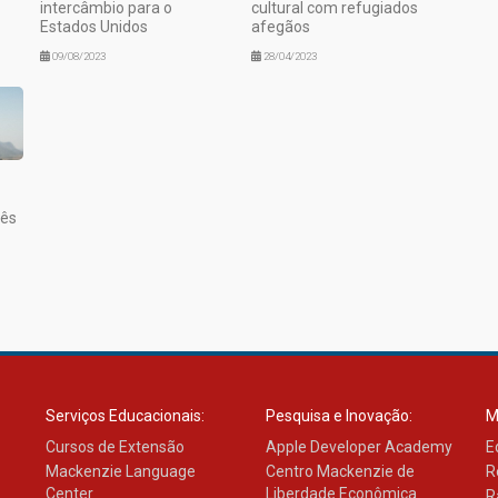
intercâmbio para o
cultural com refugiados
Estados Unidos
afegãos
09/08/2023
28/04/2023
lês
Serviços Educacionais:
Pesquisa e Inovação:
M
Cursos de Extensão
Apple Developer Academy
E
Mackenzie Language
Centro Mackenzie de
R
Center
Liberdade Econômica
R