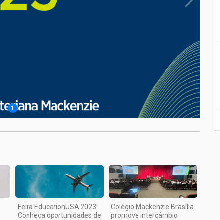
1
Feira EducationUSA 2023:
Colégio Mackenzie Brasília
Conheça oportunidades de
promove intercâmbio