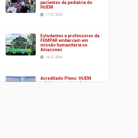
pacientes da pediatria do
HUEM
17.07.2026
Estudantes e professores da
FEMPAR embarcam em
missão humanitária no
Amazonas
16.07.2026
Acreditado Pleno: HUEM
celebra conquista de
certificação da ONA
08.07.2026
HUEM é o primeiro hospital
do Paraná a receber o
sistema de UTI's inteligentes
06.07.2026