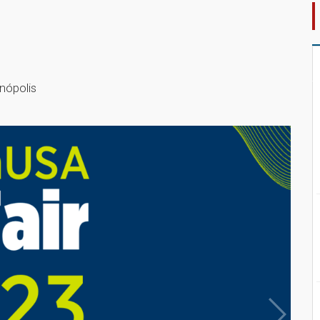
nópolis