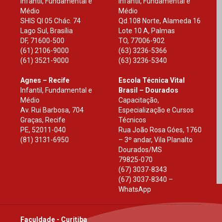
Infantil, Fundamental e
Infantil, Fundamental e
Médio
Médio
SHIS Ql 05 Chác. 74
Qd.108 Norte, Alameda 16
Lago Sul, Brasília
Lote 10 A, Palmas
DF
,
71600-500
TO
,
77006-902
(61) 2106-9000
(63) 3236-5366
(61) 3521-9000
(63) 3236-5340
Agnes – Recife
Escola Técnica Vital
Infantil, Fundamental e
Brasil – Dourados
Médio
Capacitação,
Av. Rui Barbosa, 704
Especialização e Cursos
Graças, Recife
Técnicos
PE
,
52011-040
Rua João Rosa Góes, 1760
(81) 3131-6950
– 3º andar, Vila Planalto
Dourados
/
MS
79825-070
(67) 3037-8343
(67) 3037-8340 –
WhatsApp
Faculdade - Curitiba