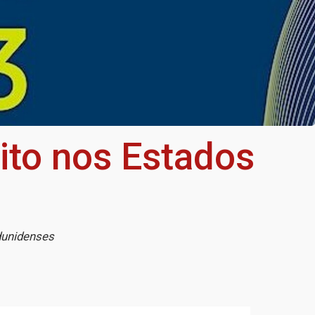
ito nos Estados
dunidenses