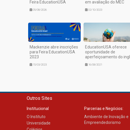
Feira EducationUSA
em avaliação do MEC
05/08/2026
02/10/2023
Mackenzie abre inscrições
EducationUSA oferece
para Feira EducationUSA
oportunidade de
2023
aperfeiçoamento do ing
15/03/2023
16/08/2021
Outros Sites
Institucional
Parcerias e Negócios:
O Instituto
Ambiente de Inovação e
Empreendedorismo
Universidade
Colégios