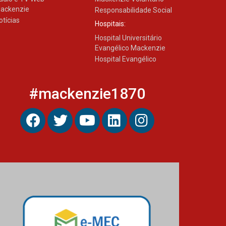
HUEM recebe certificação
ackenzie
Ouro do programa
Responsabilidade Social
Segurança em Alta da
otícias
Hospitais:
Unimed Curitiba
12.06.2026
Hospital Universitário
Evangélico Mackenzie
Hospital Evangélico
#mackenzie1870