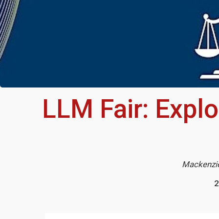
LLM Fair: Expl
Mackenzie
2