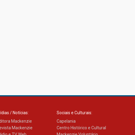
Banco de Multitecidos do
HUEM recebe visita de
referência mundial em
transplante de tecidos
03.07.2026
Pós-Asco: evento do HUEM
debate novidades sobre
estudos e tratamentos
contra o câncer
23.06.2026
MackPesquisa 2026
prorroga inscrições até 14
de agosto
ídias / Notícias:
Sociais e Culturais:
15.06.2026
ditora Mackenzie
Capelania
evista Mackenzie
Centro Histórico e Cultural
ádio e TV Web
Mackenzie Voluntário