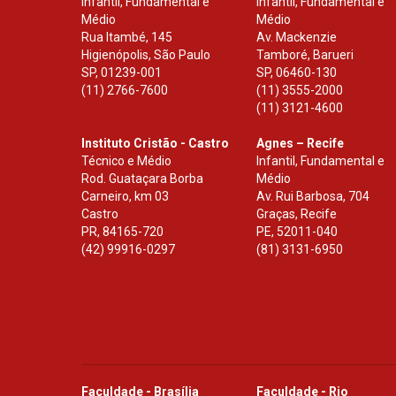
Infantil, Fundamental e
Infantil, Fundamental e
Médio
Médio
Rua Itambé, 145
Av. Mackenzie
Higienópolis, São Paulo
Tamboré, Barueri
SP
,
01239-001
SP
,
06460-130
(11) 2766-7600
(11) 3555-2000
(11) 3121-4600
Instituto Cristão - Castro
Agnes – Recife
Técnico e Médio
Infantil, Fundamental e
Rod. Guataçara Borba
Médio
Carneiro, km 03
Av. Rui Barbosa, 704
Castro
Graças, Recife
PR
,
84165-720
PE
,
52011-040
(42) 99916-0297
(81) 3131-6950
Faculdade - Brasília
Faculdade - Rio