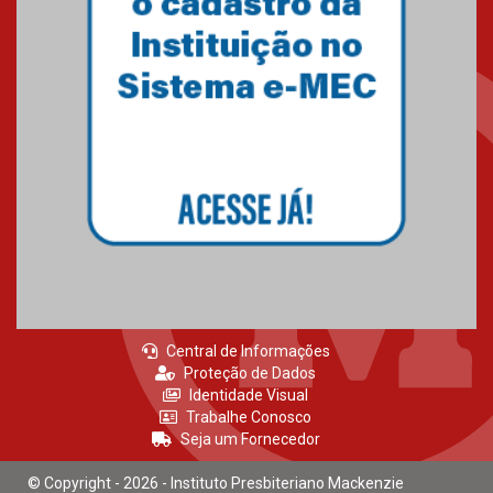
15.06.2026
HUEM recebe certificação Ouro
do programa Segurança em
Alta da Unimed Curitiba
12.06.2026
Central de Informações
Proteção de Dados
Identidade Visual
Trabalhe Conosco
Seja um Fornecedor
© Copyright - 2026 - Instituto Presbiteriano Mackenzie