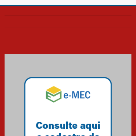
HUEM é o primeiro hospital do
Paraná a receber o sistema de
UTI's inteligentes
06.07.2026
Banco de Multitecidos do
HUEM recebe visita de
referência mundial em
transplante de tecidos
03.07.2026
Pós-Asco: evento do HUEM
debate novidades sobre
estudos e tratamentos contra
o câncer
23.06.2026
MackPesquisa 2026 prorroga
inscrições até 14 de agosto