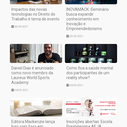
Impactos das novas
INOVAMACK: Seminário
tecnologias no Direito do
busca expandir
Trabalho é tema de evento
conhecimento em
Inovação e
06/05/2021
Empreendedorismo
05/05/2021
Daniel Dias é anunciado
Como fica a saúde mental
como novo membro da
dos participantes de um
Laureus World Sports
reality show?
Academy
04/05/2021
04/05/2021
Editora Mackenzie lança
Inscrições abertas: Escola
livro com foco em
Presbiteriana AEJA