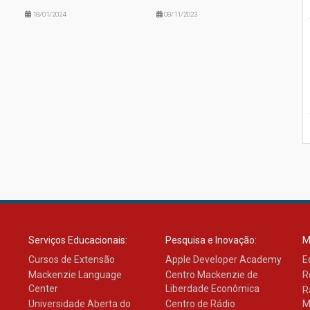
18/01/2024
08/11/2023
Serviços Educacionais:
Pesquisa e Inovação:
M
Cursos de Extensão
Apple Developer Academy
E
Mackenzie Language
Centro Mackenzie de
R
Center
Liberdade Econômica
R
Universidade Aberta do
Centro de Rádio
M