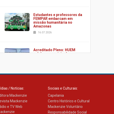
Estudantes e professores da
FEMPAR embarcam em
missão humanitária no
Amazonas
16.07.2026
Acreditado Pleno: HUEM
celebra conquista de
certificação da ONA
08.07.2026
HUEM é o primeiro hospital
do Paraná a receber o
ídias / Notícias:
Sociais e Culturais:
sistema de UTI's inteligentes
ditora Mackenzie
06.07.2026
Capelania
evista Mackenzie
Centro Histórico e Cultural
ádio e TV Web
Mackenzie Voluntário
ackenzie
Responsabilidade Social
Banco de Multitecidos do