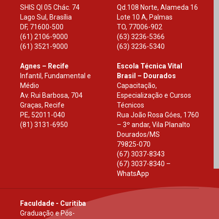
SHIS Ql 05 Chác. 74
Qd.108 Norte, Alameda 16
Lago Sul, Brasília
Lote 10 A, Palmas
DF
,
71600-500
TO
,
77006-902
(61) 2106-9000
(63) 3236-5366
(61) 3521-9000
(63) 3236-5340
Agnes – Recife
Escola Técnica Vital
Infantil, Fundamental e
Brasil – Dourados
Médio
Capacitação,
Av. Rui Barbosa, 704
Especialização e Cursos
Graças, Recife
Técnicos
PE
,
52011-040
Rua João Rosa Góes, 1760
(81) 3131-6950
– 3º andar, Vila Planalto
Dourados
/
MS
79825-070
(67) 3037-8343
(67) 3037-8340 –
WhatsApp
Faculdade - Curitiba
Graduação e Pós-