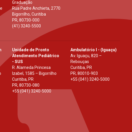
Graduação
 e
Rua Padre Anchieta, 2770
Bigorrilho, Curitiba
PR
,
80730-000
(41) 3240-5500
h
Unidade de Pronto
Ambulatório I - (Iguaçu)
Atendimento Pediátrico
Av. Iguaçu, 820 –
- SUS
Rebouças
R. Alameda Princesa
Curitiba, PR
o
Izabel, 1585 – Bigorrilho
PR
,
80010-903
Curitiba, PR
+55 (041) 3240-5000
PR
,
80730-080
+55 (041) 3240-5000