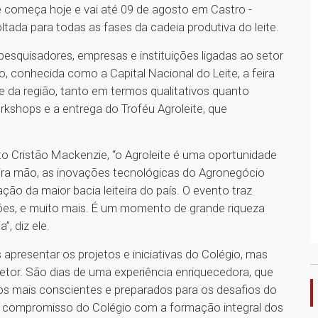
que começa hoje e vai até 09 de agosto em Castro -
ltada para todas as fases da cadeia produtiva do leite.
esquisadores, empresas e instituições ligadas ao setor
o, conhecida como a Capital Nacional do Leite, a feira
e da região, tanto em termos qualitativos quanto
orkshops e a entrega do Troféu Agroleite, que
o Cristão Mackenzie, “o Agroleite é uma oportunidade
eira mão, as inovações tecnológicas do Agronegócio
ação da maior bacia leiteira do país. O evento traz
ões, e muito mais. É um momento de grande riqueza
, diz ele.
presentar os projetos e iniciativas do Colégio, mas
tor. São dias de uma experiência enriquecedora, que
os mais conscientes e preparados para os desafios do
 e compromisso do Colégio com a formação integral dos