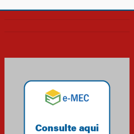
HUEM é o primeiro hospital do
Paraná a receber o sistema de
UTI's inteligentes
06.07.2026
Banco de Multitecidos do
HUEM recebe visita de
referência mundial em
transplante de tecidos
03.07.2026
Pós-Asco: evento do HUEM
debate novidades sobre
estudos e tratamentos contra
o câncer
23.06.2026
MackPesquisa 2026 prorroga