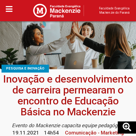
Faculdade Evangélica
Mackenzie do Paraná
PESQUISA E INOVAÇÃO
Inovação e desenvolvimento
de carreira permearam o
encontro de Educação
Básica no Mackenzie
Evento do Mackenzie capacita equipe pedagógica
19.11.2021
14h54
Comunicação - Marketing