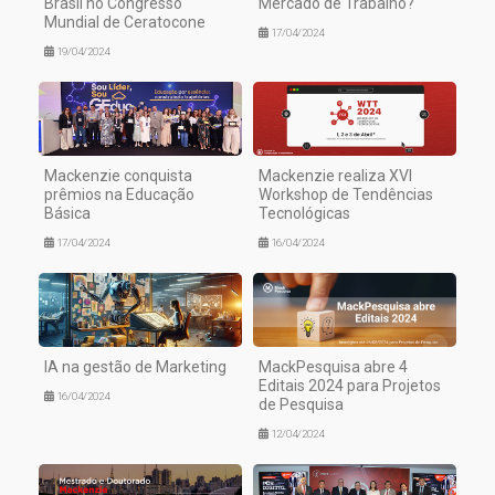
Brasil no Congresso
Mercado de Trabalho?
Mundial de Ceratocone
17/04/2024
19/04/2024
Mackenzie conquista
Mackenzie realiza XVI
prêmios na Educação
Workshop de Tendências
Básica
Tecnológicas
17/04/2024
16/04/2024
IA na gestão de Marketing
MackPesquisa abre 4
Editais 2024 para Projetos
16/04/2024
de Pesquisa
12/04/2024