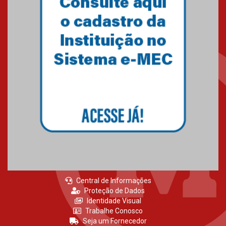
MackPesquisa 2026 prorroga
inscrições até 14 de agosto
15.06.2026
HUEM recebe certificação Ouro
do programa Segurança em
Alta da Unimed Curitiba
12.06.2026
Central de Informações
Proteção de Dados
Identidade Visual
Trabalhe Conosco
Seja um Fornecedor