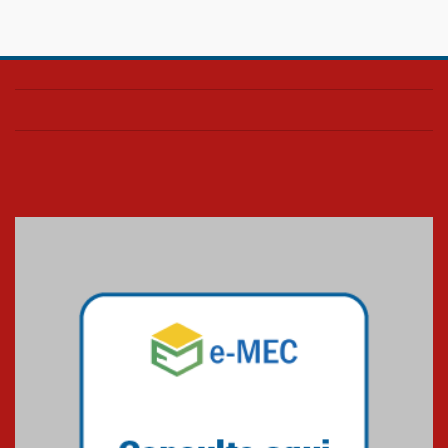
HUEM é o primeiro hospital do
Paraná a receber o sistema de
UTI's inteligentes
06.07.2026
Banco de Multitecidos do
HUEM recebe visita de
referência mundial em
transplante de tecidos
03.07.2026
Pós-Asco: evento do HUEM
debate novidades sobre
estudos e tratamentos contra
o câncer
23.06.2026