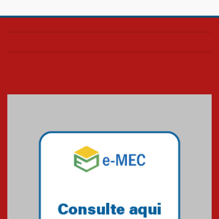
HUEM é o primeiro hospital do
Paraná a receber o sistema de
UTI's inteligentes
06.07.2026
Banco de Multitecidos do
HUEM recebe visita de
referência mundial em
transplante de tecidos
03.07.2026
Pós-Asco: evento do HUEM
debate novidades sobre
estudos e tratamentos contra
o câncer
23.06.2026
MackPesquisa 2026 prorroga