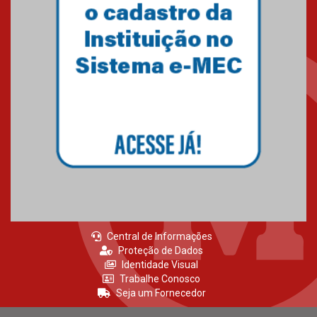
inscrições até 14 de agosto
15.06.2026
HUEM recebe certificação Ouro
do programa Segurança em
Alta da Unimed Curitiba
12.06.2026
Central de Informações
Proteção de Dados
Identidade Visual
Trabalhe Conosco
Seja um Fornecedor