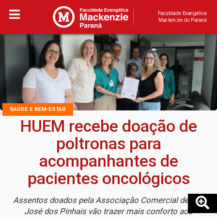
Faculdade Evangélica
Mackenzie do Paraná
SAÚDE E BEM-ESTAR
HUEM recebe doação de
poltronas para
acompanhantes de
pacientes oncológicos
Assentos doados pela Associação Comercial de São
José dos Pinhais vão trazer mais conforto aos