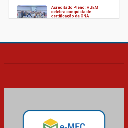
Acreditado Pleno: HUEM
celebra conquista de
certificação da ONA
08.07.2026
HUEM é o primeiro hospital do
Paraná a receber o sistema de
UTI's inteligentes
06.07.2026
Banco de Multitecidos do
HUEM recebe visita de
referência mundial em
transplante de tecidos
03.07.2026
Pós-Asco: evento do HUEM
debate novidades sobre
estudos e tratamentos contra