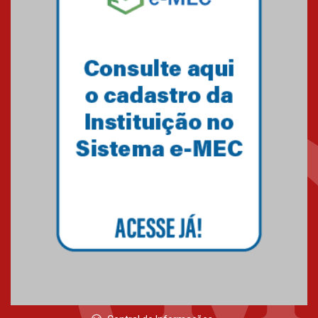
o câncer
23.06.2026
MackPesquisa 2026 prorroga
inscrições até 14 de agosto
15.06.2026
HUEM recebe certificação Ouro
do programa Segurança em
Alta da Unimed Curitiba
12.06.2026