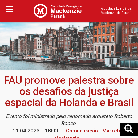
Faculdade Evangélica
Mackenzie do Paraná
FAU promove palestra sobre
os desafios da justiça
espacial da Holanda e Brasil
Evento foi ministrado pelo renomado arquiteto Roberto
Rocco
11.04.2023
18h00
Comunicação - Marketing