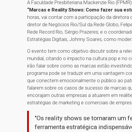
A Faculdade Presbiteriana Mackenzie Rio (FPMR) re
“Marcas e Reality Shows: Como fazer sua est
horas, vai contar com a participação da diretora 
diretor de Negócios Rio/Sul da Rede Globo, Felip
Rede Record Rio, Sérgio Prazeres; e o coordena
Estratégias Digitais, Johnny Soares, como moder
O evento tem como objetivo discutir sobre a relev
mundial, citando o impacto na cultura pop e n
irão falar sobre como as marcas estão investin
programa pode se traduzir em uma vantagem com
que conectem emocionalmente o público ao pat
falarem sobre os casos de sucesso de marcas q
encorajam outras empresas a atuarem em realitie
estratégias de marketing e comerciais de empre
"Os reality shows se tornaram um 
ferramenta estratégica indispensá