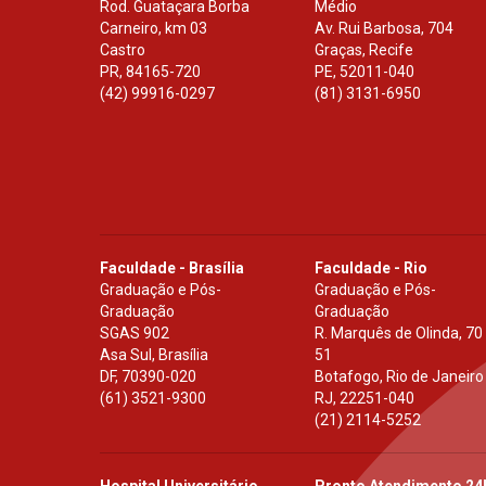
Rod. Guataçara Borba
Médio
Carneiro, km 03
Av. Rui Barbosa, 704
Castro
Graças, Recife
PR
,
84165-720
PE
,
52011-040
(42) 99916-0297
(81) 3131-6950
Faculdade - Brasília
Faculdade - Rio
Graduação e Pós-
Graduação e Pós-
Graduação
Graduação
SGAS 902
R. Marquês de Olinda, 70
Asa Sul, Brasília
51
DF
,
70390-020
Botafogo, Rio de Janeiro
(61) 3521-9300
RJ
,
22251-040
(21) 2114-5252
Hospital Universitário
Pronto Atendimento 24