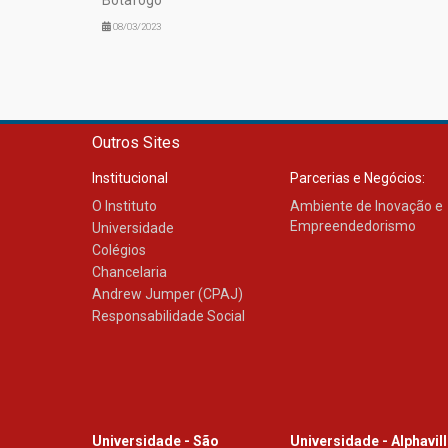
08/03/2023
Outros Sites
Institucional
Parcerias e Negócios:
O Instituto
Ambiente de Inovação e
Empreendedorismo
Universidade
Colégios
Chancelaria
Andrew Jumper (CPAJ)
Responsabilidade Social
Universidade - São
Universidade - Alphavil