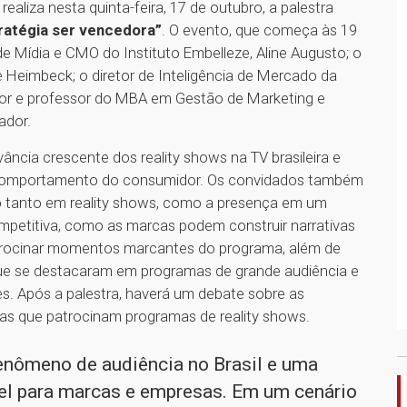
aliza nesta quinta-feira, 17 de outubro, a palestra
ratégia ser vencedora”
. O evento, que começa às 19
de Mídia e CMO do Instituto Embelleze, Aline Augusto; o
e Heimbeck; o diretor de Inteligência de Mercado da
dor e professor do MBA em Gestão de Marketing e
ador.
ância crescente dos reality shows na TV brasileira e
o comportamento do consumidor. Os convidados também
do tanto em reality shows, como a presença em um
petitiva, como as marcas podem construir narrativas
rocinar momentos marcantes do programa, além de
ue se destacaram em programas de grande audiência e
s. Após a palestra, haverá um debate sobre as
sas que patrocinam programas de reality shows.
fenômeno de audiência no Brasil e uma
vel para marcas e empresas. Em um cenário