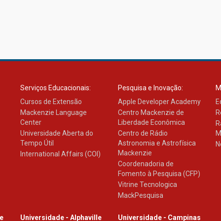
Serviços Educacionais:
Pesquisa e Inovação:
M
Cursos de Extensão
Apple Developer Academy
E
Mackenzie Language
Centro Mackenzie de
R
Center
Liberdade Econômica
R
Universidade Aberta do
Centro de Rádio
M
Tempo Útil
Astronomia e Astrofísica
N
Mackenzie
International Affairs (COI)
Coordenadoria de
Fomento à Pesquisa (CFP)
Vitrine Tecnologica
MackPesquisa
le
Universidade - Alphaville
Universidade - Campinas