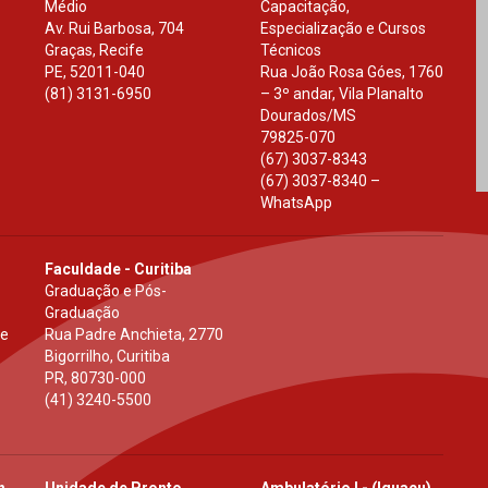
Médio
Capacitação,
Av. Rui Barbosa, 704
Especialização e Cursos
Graças, Recife
Técnicos
PE
,
52011-040
Rua João Rosa Góes, 1760
(81) 3131-6950
– 3º andar, Vila Planalto
Dourados
/
MS
79825-070
(67) 3037-8343
(67) 3037-8340 –
WhatsApp
Faculdade - Curitiba
Graduação e Pós-
Graduação
 e
Rua Padre Anchieta, 2770
Bigorrilho, Curitiba
PR
,
80730-000
(41) 3240-5500
h
Unidade de Pronto
Ambulatório I - (Iguaçu)