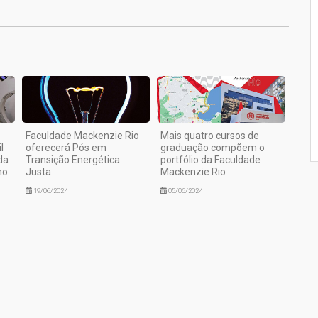
Faculdade Mackenzie Rio
Mais quatro cursos de
l
oferecerá Pós em
graduação compõem o
da
Transição Energética
portfólio da Faculdade
no
Justa
Mackenzie Rio
19/06/2024
05/06/2024