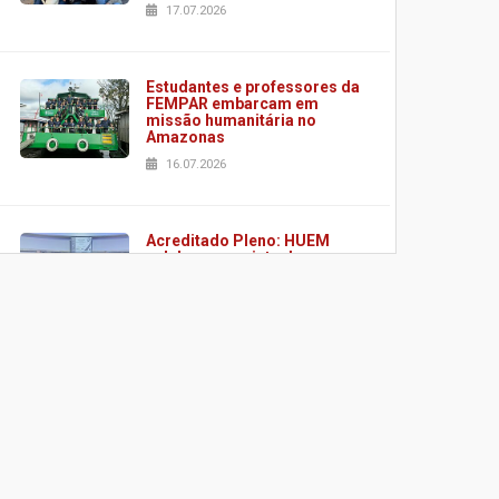
17.07.2026
Estudantes e professores da
FEMPAR embarcam em
missão humanitária no
Amazonas
16.07.2026
Acreditado Pleno: HUEM
celebra conquista de
certificação da ONA
08.07.2026
HUEM é o primeiro hospital
do Paraná a receber o
sistema de UTI's inteligentes
06.07.2026