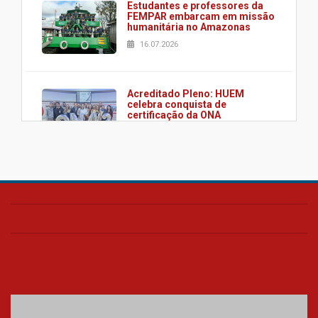
Estudantes e professores da
FEMPAR embarcam em missão
humanitária no Amazonas
16.07.2026
Acreditado Pleno: HUEM
celebra conquista de
certificação da ONA
08.07.2026
HUEM é o primeiro hospital do
Paraná a receber o sistema de
UTI's inteligentes
06.07.2026
Banco de Multitecidos do
HUEM recebe visita de
referência mundial em
transplante de tecidos