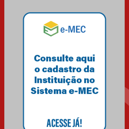
03.07.2026
Pós-Asco: evento do HUEM
debate novidades sobre
estudos e tratamentos contra
o câncer
23.06.2026
MackPesquisa 2026 prorroga
inscrições até 14 de agosto
15.06.2026
HUEM recebe certificação Ouro
do programa Segurança em
Alta da Unimed Curitiba
12.06.2026