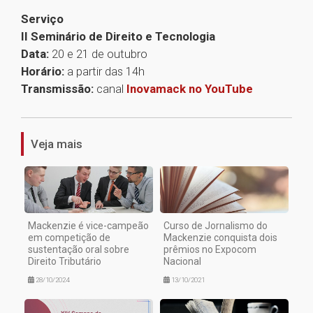
Serviço
II Seminário de Direito e Tecnologia
Data:
20 e 21 de outubro
Horário:
a partir das 14h
Transmissão:
canal
Inovamack no YouTube
1
Veja mais
Mackenzie é vice-campeão
Curso de Jornalismo do
em competição de
Mackenzie conquista dois
sustentação oral sobre
prêmios no Expocom
Direito Tributário
Nacional
28/10/2024
13/10/2021