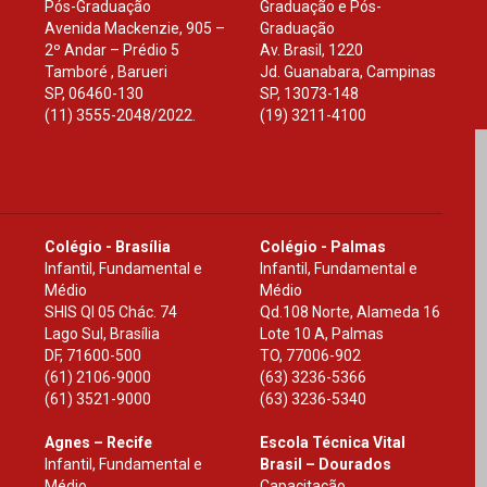
Pós-Graduação
Graduação e Pós-
Avenida Mackenzie, 905 –
Graduação
2º Andar – Prédio 5
Av. Brasil, 1220
Tamboré , Barueri
Jd. Guanabara, Campinas
SP
,
06460-130
SP
,
13073-148
(11) 3555-2048/2022.
(19) 3211-4100
Colégio - Brasília
Colégio - Palmas
Infantil, Fundamental e
Infantil, Fundamental e
Médio
Médio
SHIS Ql 05 Chác. 74
Qd.108 Norte, Alameda 16
Lago Sul, Brasília
Lote 10 A, Palmas
DF
,
71600-500
TO
,
77006-902
(61) 2106-9000
(63) 3236-5366
(61) 3521-9000
(63) 3236-5340
Agnes – Recife
Escola Técnica Vital
Infantil, Fundamental e
Brasil – Dourados
Médio
Capacitação,