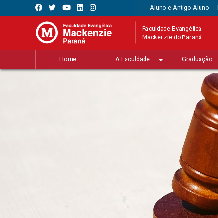
Aluno e Antigo Aluno
Faculdade Evangélica
Mackenzie do Paraná
Home
A Faculdade
Graduação