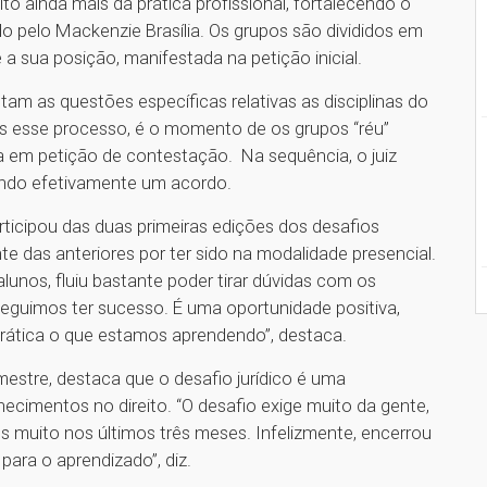
ito ainda mais da prática profissional, fortalecendo o
do pelo Mackenzie Brasília. Os grupos são divididos em
e a sua posição, manifestada na petição inicial.
tam as questões específicas relativas as disciplinas do
s esse processo, é o momento de os grupos “réu”
 em petição de contestação. Na sequência, o juiz
cando efetivamente um acordo.
rticipou das duas primeiras edições dos desafios
nte das anteriores por ter sido na modalidade presencial.
unos, fluiu bastante poder tirar dúvidas com os
eguimos ter sucesso. É uma oportunidade positiva,
prática o que estamos aprendendo’’, destaca.
semestre, destaca que o desafio jurídico é uma
ecimentos no direito. “O desafio exige muito da gente,
 muito nos últimos três meses. Infelizmente, encerrou
ra o aprendizado’’, diz.
1