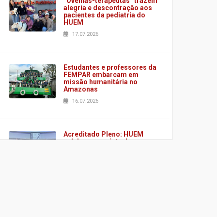
“Ovelhas-terapeutas” trazem
alegria e descontração aos
pacientes da pediatria do
HUEM
17.07.2026
Estudantes e professores da
FEMPAR embarcam em
missão humanitária no
Amazonas
16.07.2026
Acreditado Pleno: HUEM
celebra conquista de
certificação da ONA
08.07.2026
HUEM é o primeiro hospital
do Paraná a receber o
sistema de UTI's inteligentes