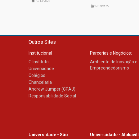
19/10/2022
27/09/2022
Outros Sites
Institucional
Parcerias e Negócios:
O Instituto
Ambiente de Inovação e
Empreendedorismo
Universidade
Colégios
Chancelaria
Andrew Jumper (CPAJ)
Responsabilidade Social
Universidade - São
Universidade - Alphavil