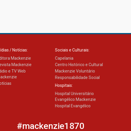
HUEM recebe certificação
Ouro do programa
Segurança em Alta da
Unimed Curitiba
12.06.2026
ídias / Notícias:
Sociais e Culturais:
ditora Mackenzie
Capelania
evista Mackenzie
Centro Histórico e Cultural
ádio e TV Web
Mackenzie Voluntário
ackenzie
Responsabilidade Social
otícias
Hospitais:
Hospital Universitário
Evangélico Mackenzie
Hospital Evangélico
#mackenzie1870