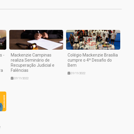
s -
Mackenzie Campinas
Colégio Mackenzie Brasília
realiza Seminário de
cumpre o 4º Desafio do
Recuperação Judicial e
Bem
ra
Falências
01/11/2022
07/11/2022
e