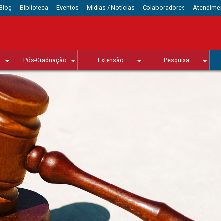
Blog
Biblioteca
Eventos
Mídias / Notícias
Colaboradores
Atendime
Pós-Graduação
Extensão
Pesquisa