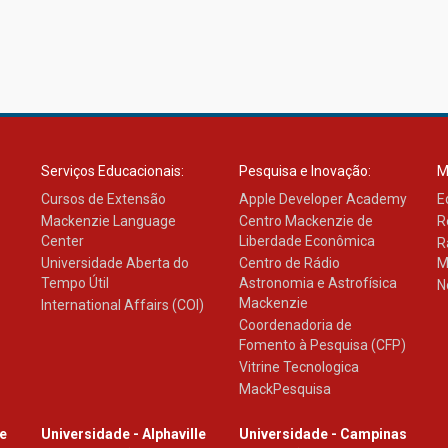
Serviços Educacionais:
Pesquisa e Inovação:
M
Cursos de Extensão
Apple Developer Academy
E
Mackenzie Language
Centro Mackenzie de
R
Center
Liberdade Econômica
R
Universidade Aberta do
Centro de Rádio
M
Tempo Útil
Astronomia e Astrofísica
N
Mackenzie
International Affairs (COI)
Coordenadoria de
Fomento à Pesquisa (CFP)
Vitrine Tecnologica
MackPesquisa
le
Universidade - Alphaville
Universidade - Campinas