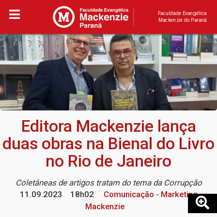
Faculdade Evangélica
Mackenzie do Paraná
Editora Mackenzie lança
duas obras na Bienal do Livro
no Rio de Janeiro
Coletâneas de artigos tratam do tema da Corrupção
11.09.2023
18h02
Comunicação - Marketing
Mackenzie