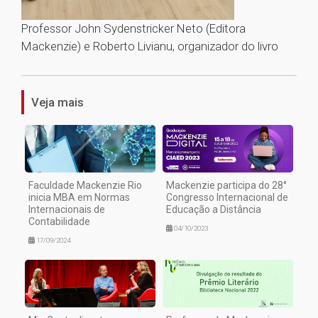
Professor John Sydenstricker Neto (Editora
Mackenzie) e Roberto Livianu, organizador do livro
1
Veja mais
Faculdade Mackenzie Rio
Mackenzie participa do 28°
inicia MBA em Normas
Congresso Internacional de
Internacionais de
Educação a Distância
Contabilidade
04/10/2023
17/09/2024