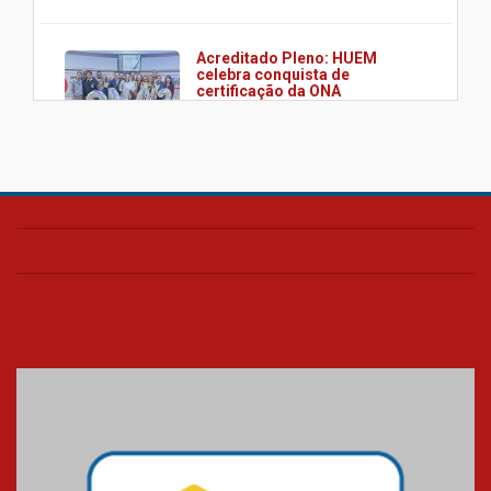
Acreditado Pleno: HUEM
celebra conquista de
certificação da ONA
08.07.2026
HUEM é o primeiro hospital do
Paraná a receber o sistema de
UTI's inteligentes
06.07.2026
Banco de Multitecidos do
HUEM recebe visita de
referência mundial em
transplante de tecidos
03.07.2026
Pós-Asco: evento do HUEM