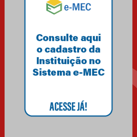
debate novidades sobre
estudos e tratamentos contra
o câncer
23.06.2026
MackPesquisa 2026 prorroga
inscrições até 14 de agosto
15.06.2026
HUEM recebe certificação Ouro
do programa Segurança em
Alta da Unimed Curitiba
12.06.2026