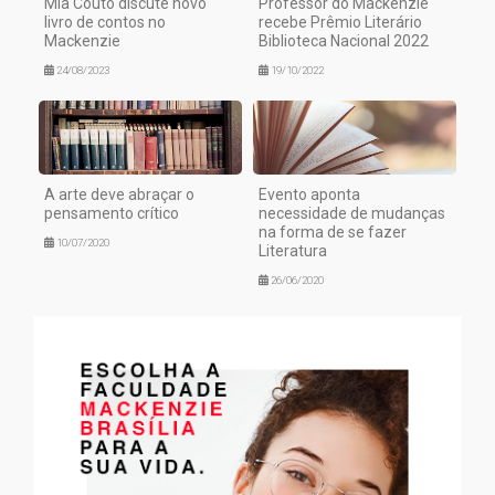
Mia Couto discute novo
Professor do Mackenzie
livro de contos no
recebe Prêmio Literário
Mackenzie
Biblioteca Nacional 2022
24/08/2023
19/10/2022
A arte deve abraçar o
Evento aponta
pensamento crítico
necessidade de mudanças
na forma de se fazer
10/07/2020
Literatura
26/06/2020