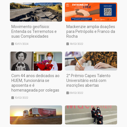
Movimento geofísico:
Mackenzie amplia doações
Entenda os Terremotos e
para Petrópolis e Franco da
suas Complexidades
Rocha
10/01/2024
18/02/2022
Com 44 anos dedicados ao
2° Prêmio Capes Talento
HUEM, funcionária se
Universitário está com
aposenta e é
inscrições abertas
homenageada por colegas
09/02/2022
10/02/2022