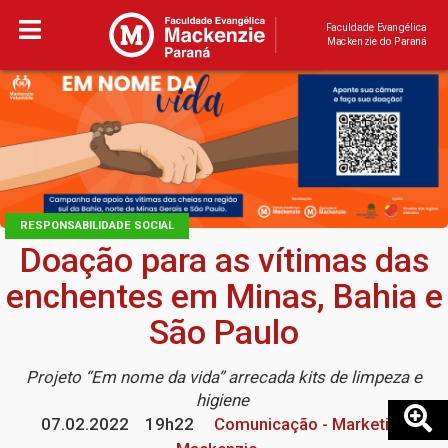
Faculdade Evangélica
Mackenzie do Paraná
RESPONSABILIDADE SOCIAL
Doação para as vítimas das
enchentes em Minas, Bahia e
São Paulo
Projeto “Em nome da vida” arrecada kits de limpeza e
higiene
07.02.2022
19h22
Comunicação - Marketing