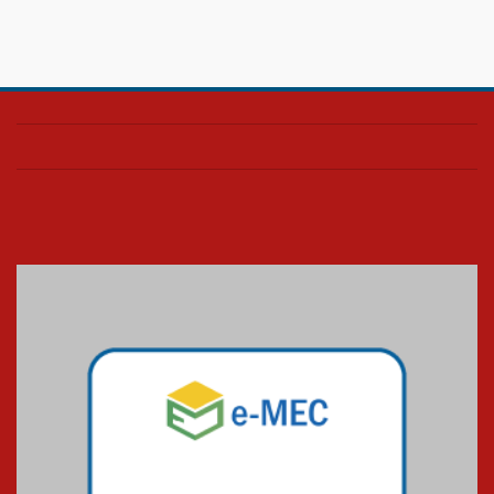
08.07.2026
HUEM é o primeiro hospital do
Paraná a receber o sistema de
UTI's inteligentes
06.07.2026
Banco de Multitecidos do
HUEM recebe visita de
referência mundial em
transplante de tecidos
03.07.2026
Pós-Asco: evento do HUEM
debate novidades sobre
estudos e tratamentos contra
o câncer
23.06.2026