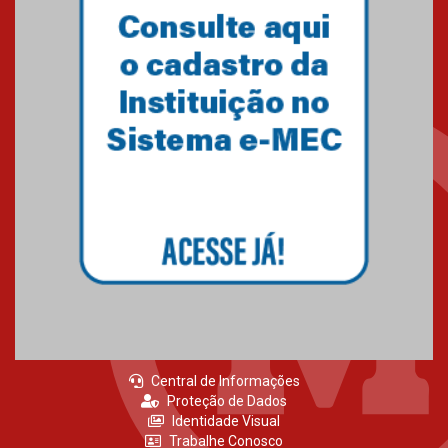
MackPesquisa 2026 prorroga
inscrições até 14 de agosto
15.06.2026
HUEM recebe certificação Ouro
do programa Segurança em
Alta da Unimed Curitiba
12.06.2026
Central de Informações
Proteção de Dados
Identidade Visual
Trabalhe Conosco