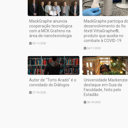
MackGraphe anuncia
MackGraphe participa d
cooperação tecnológica
desenvolvimento do fio
com a MCK Grafeno na
têxtil VittaGraphe®,
área de nanotecnologia
produto que auxilia no
combate à COVID-19
05/11/2020
04/11/2020
Autor de "Torto Arado" é o
Universidade Mackenzie
convidado do Diálogos
destaque em Guia da
Faculdade, feito pelo
27/10/2020
Estadão
26/10/2020