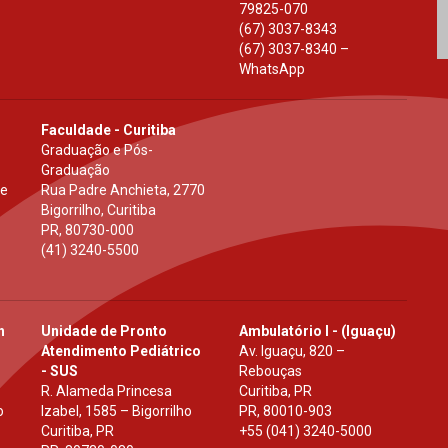
79825-070
(67) 3037-8343
(67) 3037-8340 –
WhatsApp
Faculdade - Curitiba
Graduação e Pós-
Graduação
 e
Rua Padre Anchieta, 2770
Bigorrilho, Curitiba
PR
,
80730-000
(41) 3240-5500
h
Unidade de Pronto
Ambulatório I - (Iguaçu)
Atendimento Pediátrico
Av. Iguaçu, 820 –
- SUS
Rebouças
R. Alameda Princesa
Curitiba, PR
o
Izabel, 1585 – Bigorrilho
PR
,
80010-903
Curitiba, PR
+55 (041) 3240-5000