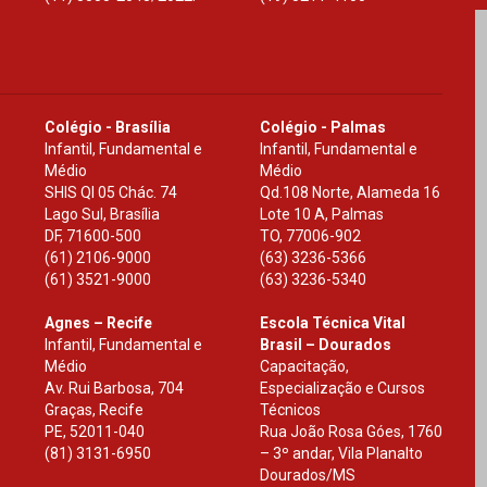
Colégio - Brasília
Colégio - Palmas
Infantil, Fundamental e
Infantil, Fundamental e
Médio
Médio
SHIS Ql 05 Chác. 74
Qd.108 Norte, Alameda 16
Lago Sul, Brasília
Lote 10 A, Palmas
DF
,
71600-500
TO
,
77006-902
(61) 2106-9000
(63) 3236-5366
(61) 3521-9000
(63) 3236-5340
Agnes – Recife
Escola Técnica Vital
Infantil, Fundamental e
Brasil – Dourados
Médio
Capacitação,
Av. Rui Barbosa, 704
Especialização e Cursos
Graças, Recife
Técnicos
PE
,
52011-040
Rua João Rosa Góes, 1760
(81) 3131-6950
– 3º andar, Vila Planalto
Dourados
/
MS