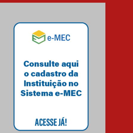
HUEM recebe certificação
Ouro do programa
Segurança em Alta da
Unimed Curitiba
12.06.2026