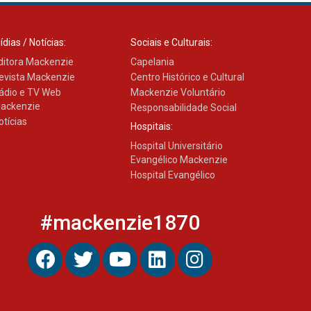
Banco de Multitecidos do
ídias / Notícias:
Sociais e Culturais:
HUEM recebe visita de
referência mundial em
ditora Mackenzie
Capelania
transplante de tecidos
evista Mackenzie
Centro Histórico e Cultural
03.07.2026
ádio e TV Web
Mackenzie Voluntário
ackenzie
Responsabilidade Social
otícias
Hospitais:
Pós-Asco: evento do HUEM
debate novidades sobre
Hospital Universitário
estudos e tratamentos
Evangélico Mackenzie
contra o câncer
Hospital Evangélico
23.06.2026
#mackenzie1870
MackPesquisa 2026
prorroga inscrições até 14
de agosto
15.06.2026