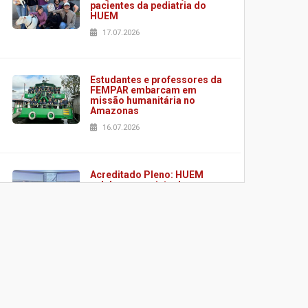
pacientes da pediatria do
HUEM
17.07.2026
Estudantes e professores da
FEMPAR embarcam em
missão humanitária no
Amazonas
16.07.2026
Acreditado Pleno: HUEM
celebra conquista de
certificação da ONA
08.07.2026
HUEM é o primeiro hospital
do Paraná a receber o
sistema de UTI's inteligentes
06.07.2026