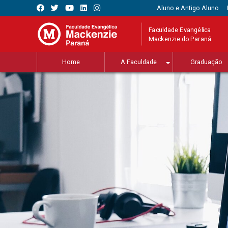
Aluno e Antigo Aluno
Faculdade Evangélica
Mackenzie do Paraná
Home
A Faculdade
Graduação