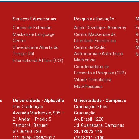
Serviços Educacionais:
Pesquisa e Inovação:
M
Cursos de Extensão
Apple Developer Academy
E
Mackenzie Language
Centro Mackenzie de
R
Center
Liberdade Econômica
R
Universidade Aberta do
Centro de Rádio
M
Tempo Útil
Astronomia e Astrofísica
N
Mackenzie
International Affairs (COI)
Coordenadoria de
Fomento à Pesquisa (CFP)
Vitrine Tecnologica
MackPesquisa
le
Universidade - Alphaville
Universidade - Campinas
Pós-Graduação
Graduação e Pós-
Avenida Mackenzie, 905 –
Graduação
2º Andar – Prédio 5
Av. Brasil, 1220
Tamboré , Barueri
Jd. Guanabara, Campinas
SP
,
06460-130
SP
,
13073-148
(11) 3555-2048/2022.
(19) 3211-4100