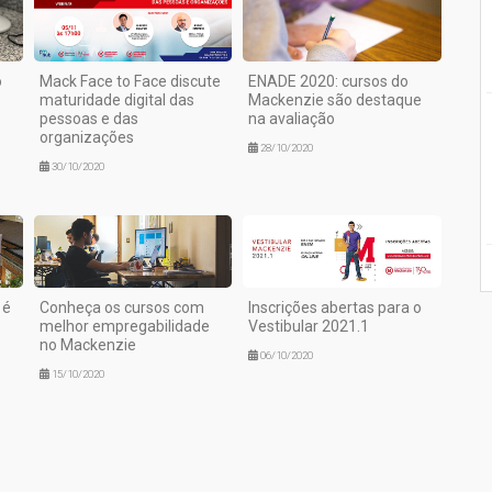
o
Mack Face to Face discute
ENADE 2020: cursos do
maturidade digital das
Mackenzie são destaque
pessoas e das
na avaliação
organizações
28/10/2020
30/10/2020
 é
Conheça os cursos com
Inscrições abertas para o
melhor empregabilidade
Vestibular 2021.1
no Mackenzie
06/10/2020
15/10/2020