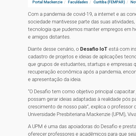
Portal Mackenzie
Faculdades
Curitiba (FEMPAR)
Not
Com a pandemia de covid-19, a internet e as con
sociedade mantivesse parte das suas atividades,
tecnologia que pudemos manter empregos em ho
e amigos distantes.
Diante desse cenário, o
Desafio IoT
está com ins
cadastro de projetos e ideias de aplicações tecno
que grupos de estudantes, startups e empresas q
recuperação econômica após a pandemia, enco
e apresentação da ideia.
“O Desafio tem como objetivo principal capacita
possam gerar ideias adaptadas à realidade pós 
crescimento de nosso país”, explica o professor
Universidade Presbiteriana Mackenzie (UPM), Viva
A UPM é uma das apoiadoras do Desafio e presta 
oferecer professores e acadêmicos para que se