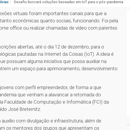
ícias
Desafio buscará soluções baseadas em IoT para o pós-pandemia
exões virtuais foram importantes canais para que a
 tanto econômicas quanto sociais, funcionando. Foi pela
me office ou realizar chamadas de vídeo com parentes
crições abertas, até o dia 12 de dezembro, para o
lógicas pautadas na Internet da Coisas (IoT). A ideia é
ue possuam alguma iniciativa que possa auxiliar na
ntrem um espaço para aprimoramento, desenvolvimento
r jovens com perfil empreendedor, de forma a que
pandemia que venham a alavancar a retomada do
 da Faculdade de Computação e Informática (FCI) da
ldo José Breternitz.
auxílio com divulgação e infraestrutura, além de
jam os mentores dos grupos que apresentam os