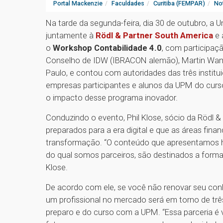
Portal Mackenzie
Faculdades
Curitiba (FEMPAR)
Not
Na tarde da segunda-feira, dia 30 de outubro, a U
juntamente à
Rödl & Partner South America
e 
o
Workshop Contabilidade 4.0
, com participaç
Conselho de IDW (IBRACON alemão), Martin Wam
Paulo, e contou com autoridades das três institu
empresas participantes e alunos da UPM do cur
o impacto desse programa inovador.
Conduzindo o evento, Phil Klose, sócio da Rödl 
preparados para a era digital e que as áreas fina
transformação. “O conteúdo que apresentamos h
do qual somos parceiros, são destinados a formar
Klose.
De acordo com ele, se você não renovar seu co
um profissional no mercado será em torno de três
preparo e do curso com a UPM. “Essa parceria é v