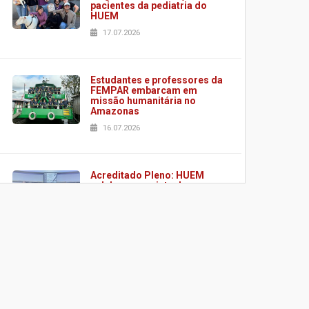
pacientes da pediatria do
HUEM
17.07.2026
Estudantes e professores da
FEMPAR embarcam em
missão humanitária no
Amazonas
16.07.2026
Acreditado Pleno: HUEM
celebra conquista de
certificação da ONA
08.07.2026
HUEM é o primeiro hospital
do Paraná a receber o
sistema de UTI's inteligentes
06.07.2026