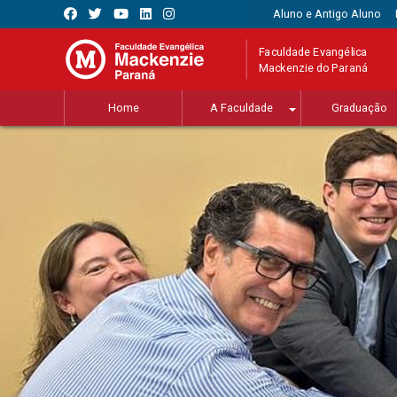
Aluno e Antigo Aluno
Faculdade Evangélica
Mackenzie do Paraná
Home
A Faculdade
Graduação