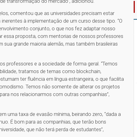
e de transformação do mercado”, adicionou.
elos, comentou que as universidades precisam estar
inerentes à implementação de um curso desse tipo. “O
envolvimento conjunto, o que nos fez adaptar nosso
rar essa proposta, com mentorias de nossos professores
m sua grande maioria alemãs, mas também brasileiras
 os professores e a sociedade de forma geral. “Temos
abilidade, tratamos de temas como blockchain,
costumam ter fluência em língua estrangeira, o que facilita
 comodismo. Temos não somente de alterar os projetos
 para nos relacionarmos com outras companhias”,
 uma taxa de evasão mínima, beirando zero, “dada a
nuo. É bom para as companhias, que terão bons
niversidade, que não terá perda de estudantes”,