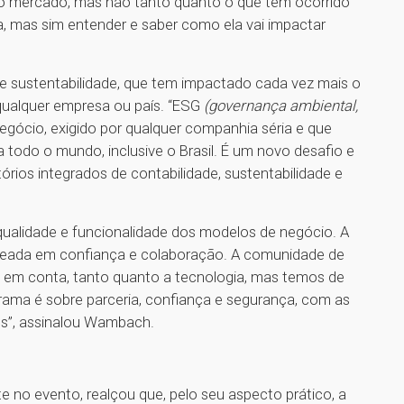
o mercado, mas não tanto quanto o que tem ocorrido
la, mas sim entender e saber como ela vai impactar
a de sustentabilidade, que tem impactado cada vez mais o
ualquer empresa ou país. “ESG
(governança ambiental,
gócio, exigido por qualquer companhia séria e que
a todo o mundo, inclusive o Brasil. É um novo desafio e
rios integrados de contabilidade, sustentabilidade e
alidade e funcionalidade dos modelos de negócio. A
aseada em confiança e colaboração. A comunidade de
do em conta, tanto quanto a tecnologia, mas temos de
grama é sobre parceria, confiança e segurança, com as
os”, assinalou Wambach.
e no evento, realçou que, pelo seu aspecto prático, a