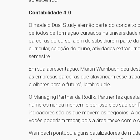
acrescentou.
Contabilidade 4.0
O modelo Dual Study alemão parte do conceito d
períodos de formação cursados na universidade e
parceiras do curso, além de subsidiarem parte d
curricular, seleção do aluno, atividades extracurr
semestre.
Em sua apresentação, Martin Wambach deu desta
as empresas parceiras que alavancam esse traba
e olhares para o futuro”, lembrou ele.
O Managing Partner da Rödl & Partner fez questão
números nunca mentem e por isso eles são confi
indicadores são os que movem os negócios. A co
vocês poderiam traçar, pois a área mexe com o c
Wambach pontuou alguns catalizadores de mudan