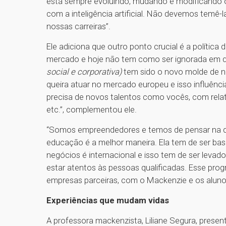
está sempre evoluindo, mudando e modificando 
com a inteligência artificial. Não devemos temê-
nossas carreiras”.
Ele adiciona que outro ponto crucial é a polític
mercado e hoje não tem como ser ignorada em q
social e corporativa)
tem sido o novo molde de ne
queira atuar no mercado europeu e isso influênci
precisa de novos talentos como vocês, com relató
etc.”, complementou ele.
“Somos empreendedores e temos de pensar na qu
educação é a melhor maneira. Ela tem de ser b
negócios é internacional e isso tem de ser leva
estar atentos às pessoas qualificadas. Esse pro
empresas parceiras, com o Mackenzie e os alun
Experiências que mudam vidas
A professora mackenzista, Liliane Segura, present