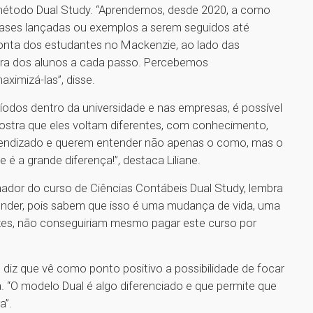
 método Dual Study. “Aprendemos, desde 2020, a como
 bases lançadas ou exemplos a serem seguidos até
ta dos estudantes no Mackenzie, ao lado das
ira dos alunos a cada passo. Percebemos
aximizá-las”, disse.
íodos dentro da universidade e nas empresas, é possível
ostra que eles voltam diferentes, com conhecimento,
prendizado e querem entender não apenas o como, mas o
é a grande diferença!”, destaca Liliane.
nador do curso de Ciências Contábeis Dual Study, lembra
ender, pois sabem que isso é uma mudança de vida, uma
zes, não conseguiriam mesmo pagar este curso por
 diz que vê como ponto positivo a possibilidade de focar
. “O modelo Dual é algo diferenciado e que permite que
ra”.