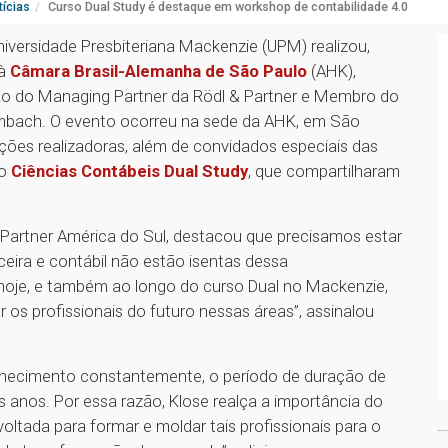
ícias
Curso Dual Study é destaque em workshop de contabilidade 4.0
niversidade Presbiteriana Mackenzie (UPM) realizou,
à
Câmara Brasil-Alemanha de São Paulo
(AHK),
ão do Managing Partner da Rödl & Partner e Membro do
bach. O evento ocorreu na sede da AHK, em São
ições realizadoras, além de convidados especiais das
so
Ciências Contábeis Dual Study
, que compartilharam
& Partner América do Sul, destacou que precisamos estar
nceira e contábil não estão isentas dessa
oje, e também ao longo do curso Dual no Mackenzie,
 os profissionais do futuro nessas áreas”, assinalou
nhecimento constantemente, o período de duração de
 anos. Por essa razão, Klose realça a importância do
oltada para formar e moldar tais profissionais para o