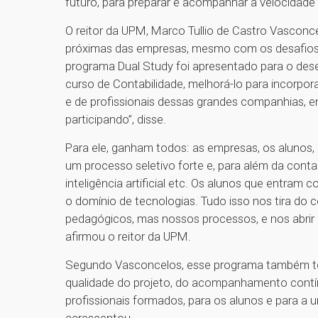
futuro, para preparar e acompanhar a velocidad
O reitor da UPM, Marco Tullio de Castro Vasconc
próximas das empresas, mesmo com os desafios 
programa Dual Study foi apresentado para o des
curso de Contabilidade, melhorá-lo para incorpo
e de profissionais dessas grandes companhias, e
participando”, disse.
Para ele, ganham todos: as empresas, os alunos,
um processo seletivo forte e, para além da cont
inteligência artificial etc. Os alunos que entram 
o domínio de tecnologias. Tudo isso nos tira do
pedagógicos, mas nossos processos, e nos abrir
afirmou o reitor da UPM.
Segundo Vasconcelos, esse programa também tem
qualidade do projeto, do acompanhamento contí
profissionais formados, para os alunos e para a u