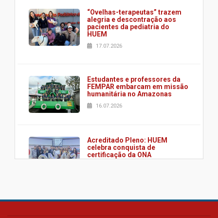
“Ovelhas-terapeutas” trazem
alegria e descontração aos
pacientes da pediatria do
HUEM
17.07.2026
Estudantes e professores da
FEMPAR embarcam em missão
humanitária no Amazonas
16.07.2026
Acreditado Pleno: HUEM
celebra conquista de
certificação da ONA
08.07.2026
HUEM é o primeiro hospital do
Paraná a receber o sistema de
UTI's inteligentes