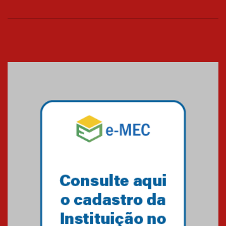
06.07.2026
Banco de Multitecidos do
HUEM recebe visita de
referência mundial em
transplante de tecidos
03.07.2026
Pós-Asco: evento do HUEM
debate novidades sobre
estudos e tratamentos contra
o câncer
23.06.2026
MackPesquisa 2026 prorroga
inscrições até 14 de agosto
15.06.2026