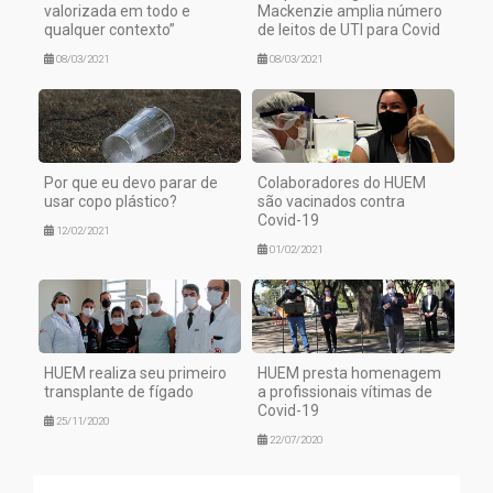
valorizada em todo e
Mackenzie amplia número
qualquer contexto”
de leitos de UTI para Covid
08/03/2021
08/03/2021
Por que eu devo parar de
Colaboradores do HUEM
usar copo plástico?
são vacinados contra
Covid-19
12/02/2021
01/02/2021
HUEM realiza seu primeiro
HUEM presta homenagem
transplante de fígado
a profissionais vítimas de
Covid-19
25/11/2020
22/07/2020