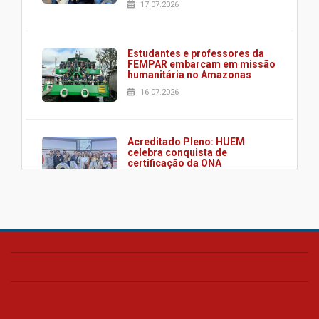
17.07.2026
Estudantes e professores da
FEMPAR embarcam em missão
humanitária no Amazonas
16.07.2026
Acreditado Pleno: HUEM
celebra conquista de
certificação da ONA
08.07.2026
HUEM é o primeiro hospital do
Paraná a receber o sistema de
UTI's inteligentes
06.07.2026