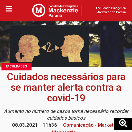
Faculdade Evangélica
Mackenzie do Paraná
FACULDADES
Cuidados necessários para
se manter alerta contra a
covid-19
Aumento no número de casos torna necessário recordar
cuidados básicos
08.03.2021
11h36
Comunicação - Marketing