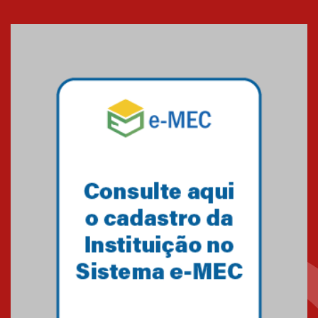
Banco de Multitecidos do
HUEM recebe visita de
referência mundial em
transplante de tecidos
03.07.2026
Pós-Asco: evento do HUEM
debate novidades sobre
estudos e tratamentos contra
o câncer
23.06.2026
MackPesquisa 2026 prorroga
inscrições até 14 de agosto
15.06.2026
HUEM recebe certificação Ouro
do programa Segurança em
Alta da Unimed Curitiba