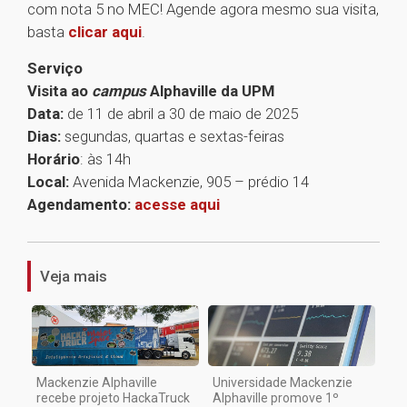
com nota 5 no MEC! Agende agora mesmo sua visita,
basta
clicar aqui
.
Serviço
Visita ao
campus
Alphaville da UPM
Data:
de 11 de abril a 30 de maio de 2025
Dias:
segundas, quartas e sextas-feiras
Horário
: às 14h
Local:
Avenida Mackenzie, 905 – prédio 14
Agendamento:
acesse aqui
1
Veja mais
Mackenzie Alphaville
Universidade Mackenzie
recebe projeto HackaTruck
Alphaville promove 1º