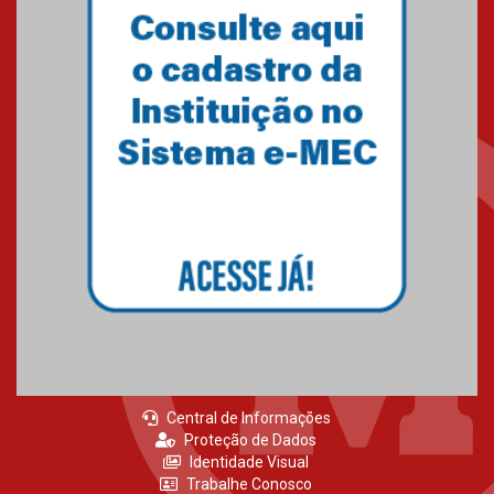
MackPesquisa 2026 prorroga
inscrições até 14 de agosto
15.06.2026
HUEM recebe certificação Ouro
do programa Segurança em
Alta da Unimed Curitiba
12.06.2026
Central de Informações
Proteção de Dados
Identidade Visual
Trabalhe Conosco