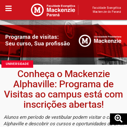
Faculdade Evangélica
Mackenzie do Paraná
UNIVERSIDADE
Conheça o Mackenzie
Alphaville: Programa de
Visitas ao campus está com
inscrições abertas!
Alunos em período de vestibular podem visitar o campus
Alphaville e descobrir os cursos e oportunidades da UPM