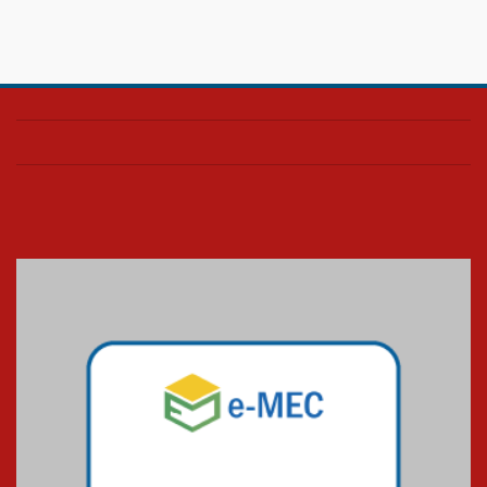
08.07.2026
HUEM é o primeiro hospital do
Paraná a receber o sistema de
UTI's inteligentes
06.07.2026
Banco de Multitecidos do
HUEM recebe visita de
referência mundial em
transplante de tecidos
03.07.2026
Pós-Asco: evento do HUEM
debate novidades sobre
estudos e tratamentos contra
o câncer
23.06.2026