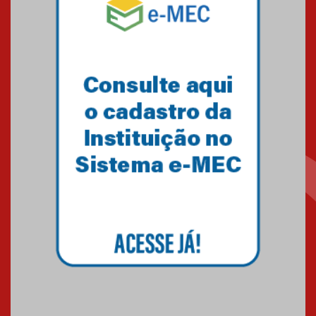
debate novidades sobre
estudos e tratamentos contra
o câncer
23.06.2026
MackPesquisa 2026 prorroga
inscrições até 14 de agosto
15.06.2026
HUEM recebe certificação Ouro
do programa Segurança em
Alta da Unimed Curitiba
12.06.2026