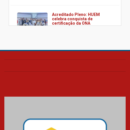
Acreditado Pleno: HUEM
celebra conquista de
certificação da ONA
08.07.2026
HUEM é o primeiro hospital do
Paraná a receber o sistema de
UTI's inteligentes
06.07.2026
Banco de Multitecidos do
HUEM recebe visita de
referência mundial em
transplante de tecidos
03.07.2026
Pós-Asco: evento do HUEM