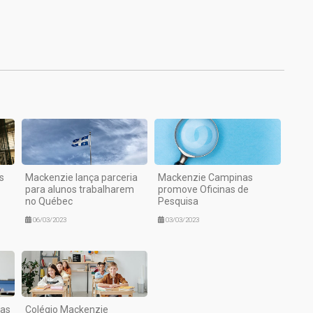
1
s
Mackenzie lança parceria
Mackenzie Campinas
para alunos trabalharem
promove Oficinas de
no Québec
Pesquisa
06/03/2023
03/03/2023
mas
Colégio Mackenzie