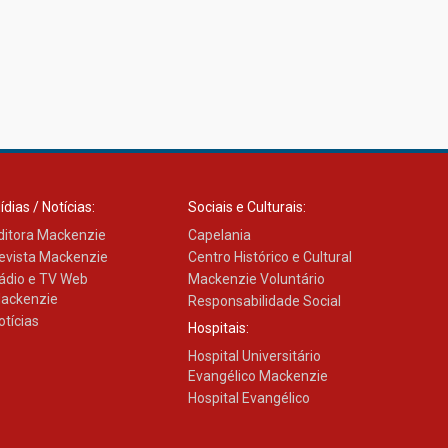
ídias / Notícias:
Sociais e Culturais:
ditora Mackenzie
Capelania
evista Mackenzie
Centro Histórico e Cultural
ádio e TV Web
Mackenzie Voluntário
ackenzie
Responsabilidade Social
otícias
Hospitais:
Hospital Universitário
Evangélico Mackenzie
Hospital Evangélico