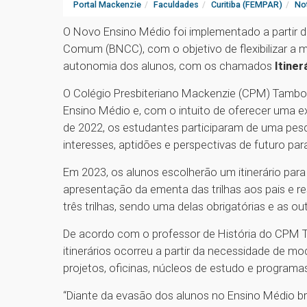
Portal Mackenzie
Faculdades
Curitiba (FEMPAR)
Not
O Novo Ensino Médio foi implementado a partir 
Comum (BNCC), com o objetivo de flexibilizar a m
autonomia dos alunos, com os chamados
Itiner
O Colégio Presbiteriano Mackenzie (CPM) Tambor
Ensino Médio e, com o intuito de oferecer uma exp
de 2022, os estudantes participaram de uma pesq
interesses, aptidões e perspectivas de futuro para
Em 2023, os alunos escolherão um itinerário par
apresentação da ementa das trilhas aos pais e
três trilhas, sendo uma delas obrigatórias e as ou
De acordo com o professor de História do CPM T
itinerários ocorreu a partir da necessidade de 
projetos, oficinas, núcleos de estudo e programa
“Diante da evasão dos alunos no Ensino Médio br