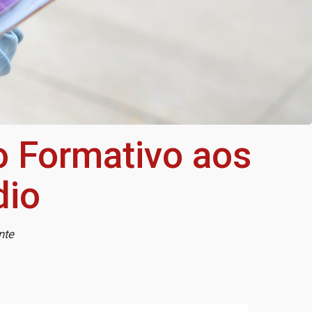
o Formativo aos
dio
nte