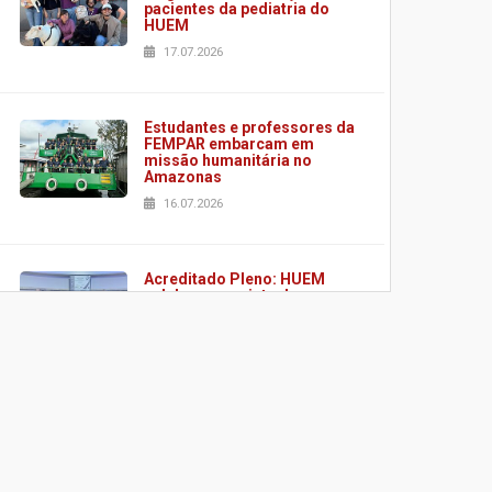
pacientes da pediatria do
HUEM
17.07.2026
Estudantes e professores da
FEMPAR embarcam em
missão humanitária no
Amazonas
16.07.2026
Acreditado Pleno: HUEM
celebra conquista de
certificação da ONA
08.07.2026
HUEM é o primeiro hospital
do Paraná a receber o
sistema de UTI's inteligentes
06.07.2026