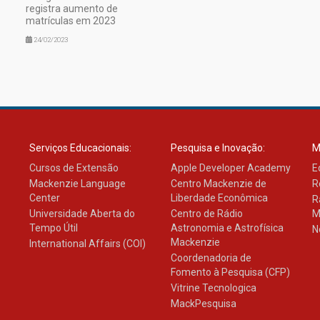
registra aumento de
matrículas em 2023
24/02/2023
Serviços Educacionais:
Pesquisa e Inovação:
M
Cursos de Extensão
Apple Developer Academy
E
Mackenzie Language
Centro Mackenzie de
R
Center
Liberdade Econômica
R
Universidade Aberta do
Centro de Rádio
M
Tempo Útil
Astronomia e Astrofísica
N
Mackenzie
International Affairs (COI)
Coordenadoria de
Fomento à Pesquisa (CFP)
Vitrine Tecnologica
MackPesquisa