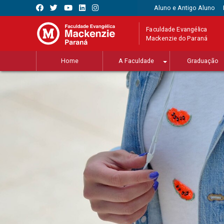
Aluno e Antigo Aluno
Faculdade Evangélica
Mackenzie do Paraná
Home
A Faculdade
Graduação