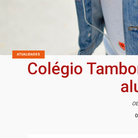
ATUALIDADES
Colégio Tambor
al
Ob
0