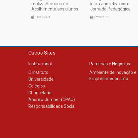
realiza Semana de
inicia ano letivo com
Acolhimento aos alunos
Jornada Pedagógica
01/03/2023
27/02/2023
Outros Sites
Institucional
Parcerias e Negócios:
O Instituto
Ambiente de Inovação e
Empreendedorismo
Universidade
Colégios
Chancelaria
Andrew Jumper (CPAJ)
Responsabilidade Social