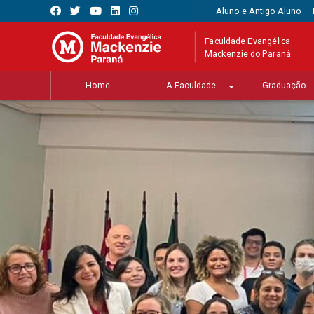
Aluno e Antigo Aluno
Faculdade Evangélica
Mackenzie do Paraná
Home
A Faculdade
Graduação