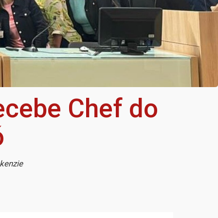
recebe Chef do
ó
ckenzie