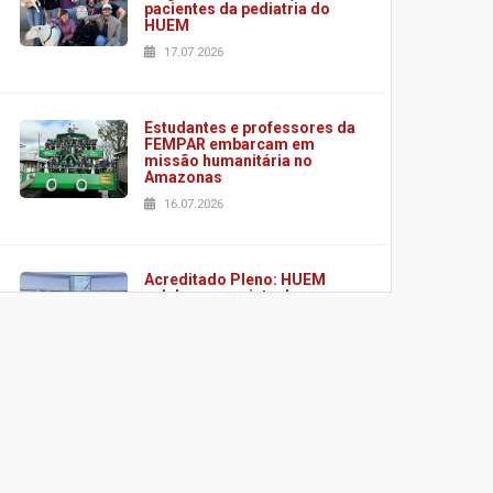
pacientes da pediatria do
HUEM
17.07.2026
Estudantes e professores da
FEMPAR embarcam em
missão humanitária no
Amazonas
16.07.2026
Acreditado Pleno: HUEM
celebra conquista de
certificação da ONA
08.07.2026
HUEM é o primeiro hospital
do Paraná a receber o
sistema de UTI's inteligentes
06.07.2026