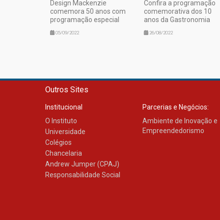
Design Mackenzie
Confira a programação
comemora 50 anos com
comemorativa dos 10
programação especial
anos da Gastronomia
05/09/2022
26/08/2022
Outros Sites
Institucional
Parcerias e Negócios:
O Instituto
Ambiente de Inovação e
Empreendedorismo
Universidade
Colégios
Chancelaria
Andrew Jumper (CPAJ)
Responsabilidade Social