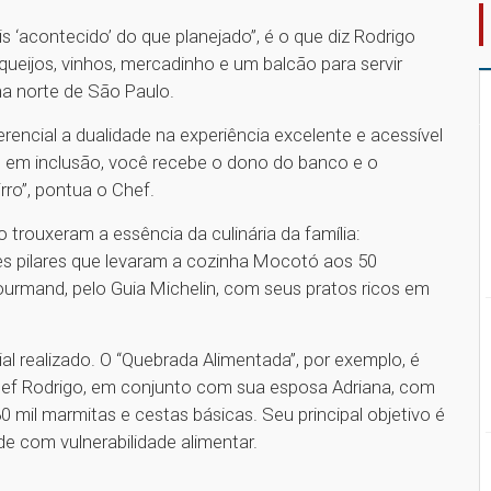
 ‘acontecido’ do que planejado”, é o que diz Rodrigo
 queijos, vinhos, mercadinho e um balcão para servir
na norte de São Paulo.
rencial a dualidade na experiência excelente e acessível
o em inclusão, você recebe o dono do banco e o
irro”, pontua o Chef.
o trouxeram a essência da culinária da família:
sses pilares que levaram a cozinha Mocotó aos 50
ourmand, pelo Guia Michelin, com seus pratos ricos em
al realizado. O “Quebrada Alimentada”, por exemplo, é
hef Rodrigo, em conjunto com sua esposa Adriana, com
80 mil marmitas e cestas básicas. Seu principal objetivo é
e com vulnerabilidade alimentar.
1