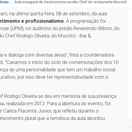
ícias
Aula inaugural de Gastronomia recebe Chef do restaurante Mocotó
m, na última quinta-feira, 08 de setembro, da aula
imento e profissionalismo
. A programação foi
nzie (UPM), no auditório do prédio Reverendo Wilson, do
o Chef Rodrigo Oliveira, do Mocotó - Bar &
la e dialoga com diversas áreas”, frisa a coordenadora
di. “Casamos o início do ciclo de comemorações dos 10
ça de uma personalidade que tem um trabalho social
cativo, por isso deve ter representatividade com o
f Rodrigo Oliveira se deu em memória de sua presença
a, realizada em 2012. Para a abertura do evento, foi
 Carlos Piacente Junior, que refletiu durante o
hecimento plural que a temática da aula abordou.