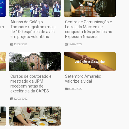
Alunos do Colégio
Centro de Comunicação e
 em
Tamboré registram mais
Letras do Mackenzie
de 100 espécies de aves
conquista três prêmios no
em projeto voluntário
Expocom Nacional
13/09/2022
12/09/2022
Cursos de doutorado e
Setembro Amarelo:
mestrado da UPM
valorize a vida!
recebem notas de
09/09/2022
excelência da CAPES
12/09/2022