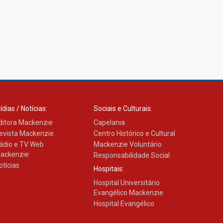
HUEM recebe certificação
Ouro do programa
Segurança em Alta da
Unimed Curitiba
12.06.2026
ídias / Notícias:
Sociais e Culturais:
ditora Mackenzie
Capelania
evista Mackenzie
Centro Histórico e Cultural
ádio e TV Web
Mackenzie Voluntário
ackenzie
Responsabilidade Social
otícias
Hospitais:
Hospital Universitário
Evangélico Mackenzie
Hospital Evangélico