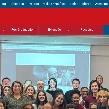
Blog
Biblioteca
Eventos
Mídias / Notícias
Colaboradores
Atendime
Pós-Graduação
Extensão
Pesquisa