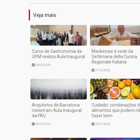
Veja mais
Curso de Gastronomia da
Mackenzie é sede da
UPM realiza Aula Inaugural
Settimana della Cucina
Regionale Italiana
04/09/2024
27/10/2023
Arquitetos de Barcelona
Cuidado: combinações d
ministram Aula Inaugural
alimentos que podem n
da FAU
fazer bem
25/07/2023
30/01/2023