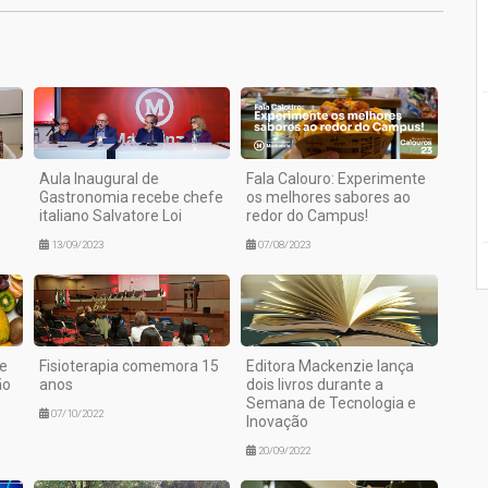
Aula Inaugural de
Fala Calouro: Experimente
Gastronomia recebe chefe
os melhores sabores ao
italiano Salvatore Loi
redor do Campus!
13/09/2023
07/08/2023
e
Fisioterapia comemora 15
Editora Mackenzie lança
ão
anos
dois livros durante a
Semana de Tecnologia e
07/10/2022
Inovação
20/09/2022