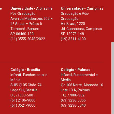
le
Universidade - Alphaville
Universidade - Campinas
Pós-Graduação
Graduação e Pós-
Avenida Mackenzie, 905 –
Graduação
2º Andar – Prédio 5
Av. Brasil, 1220
Tamboré , Barueri
Jd. Guanabara, Campinas
SP
,
06460-130
SP
,
13073-148
(11) 3555-2048/2022.
(19) 3211-4100
Colégio - Brasília
Colégio - Palmas
Infantil, Fundamental e
Infantil, Fundamental e
Médio
Médio
SHIS Ql 05 Chác. 74
Qd.108 Norte, Alameda 16
Lago Sul, Brasília
Lote 10 A, Palmas
DF
,
71600-500
TO
,
77006-902
(61) 2106-9000
(63) 3236-5366
(61) 3521-9000
(63) 3236-5340