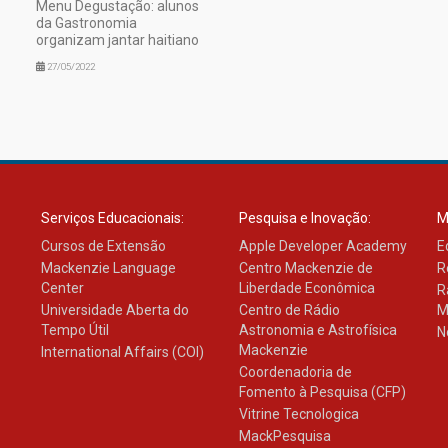
Menu Degustação: alunos
da Gastronomia
organizam jantar haitiano
27/05/2022
Serviços Educacionais:
Pesquisa e Inovação:
M
Cursos de Extensão
Apple Developer Academy
E
Mackenzie Language
Centro Mackenzie de
R
Center
Liberdade Econômica
R
Universidade Aberta do
Centro de Rádio
M
Tempo Útil
Astronomia e Astrofísica
N
Mackenzie
International Affairs (COI)
Coordenadoria de
Fomento à Pesquisa (CFP)
Vitrine Tecnologica
MackPesquisa