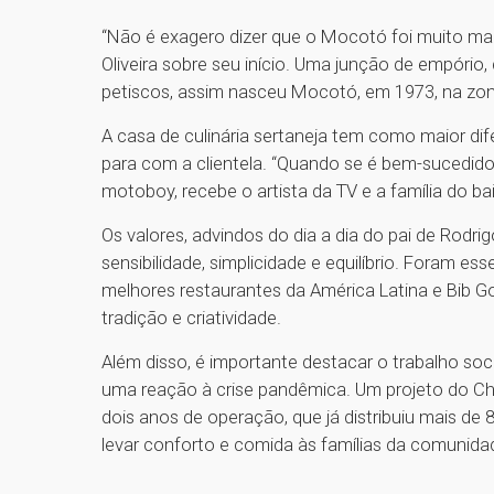
“Não é exagero dizer que o Mocotó foi muito mais
Oliveira sobre seu início. Uma junção de empório,
petiscos, assim nasceu Mocotó, em 1973, na zo
A casa de culinária sertaneja tem como maior dife
para com a clientela. “Quando se é bem-sucedid
motoboy, recebe o artista da TV e a família do ba
Os valores, advindos do dia a dia do pai de Rodrig
sensibilidade, simplicidade e equilíbrio. Foram e
melhores restaurantes da América Latina e Bib G
tradição e criatividade.
Além disso, é importante destacar o trabalho soci
uma reação à crise pandêmica. Um projeto do C
dois anos de operação, que já distribuiu mais de 
levar conforto e comida às famílias da comunidad