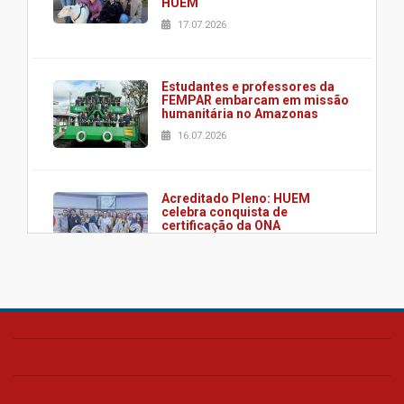
HUEM
17.07.2026
Estudantes e professores da
FEMPAR embarcam em missão
humanitária no Amazonas
16.07.2026
Acreditado Pleno: HUEM
celebra conquista de
certificação da ONA
08.07.2026
HUEM é o primeiro hospital do
Paraná a receber o sistema de
UTI's inteligentes
06.07.2026