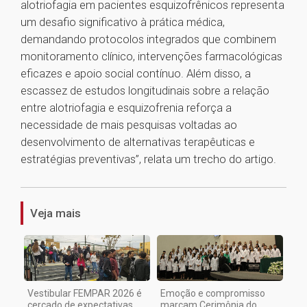
alotriofagia em pacientes esquizofrênicos representa
um desafio significativo à prática médica,
demandando protocolos integrados que combinem
monitoramento clínico, intervenções farmacológicas
eficazes e apoio social contínuo. Além disso, a
escassez de estudos longitudinais sobre a relação
entre alotriofagia e esquizofrenia reforça a
necessidade de mais pesquisas voltadas ao
desenvolvimento de alternativas terapêuticas e
estratégias preventivas”, relata um trecho do artigo.
1
Veja mais
Vestibular FEMPAR 2026 é
Emoção e compromisso
cercado de expectativas
marcam Cerimônia do