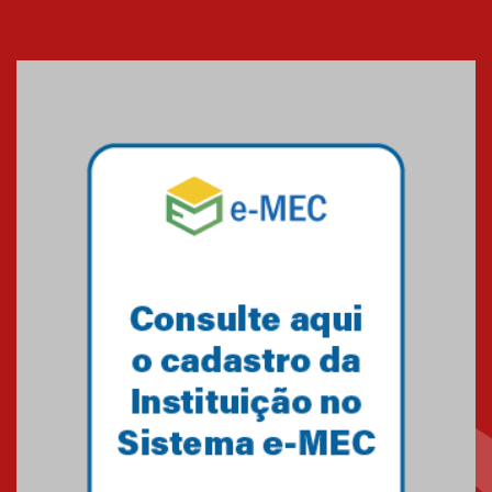
Banco de Multitecidos do
HUEM recebe visita de
referência mundial em
transplante de tecidos
03.07.2026
Pós-Asco: evento do HUEM
debate novidades sobre
estudos e tratamentos contra
o câncer
23.06.2026
MackPesquisa 2026 prorroga
inscrições até 14 de agosto
15.06.2026
HUEM recebe certificação Ouro
do programa Segurança em