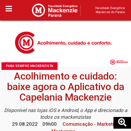
Faculdade Evangélica
Mackenzie do Paraná
PARA SEMPRE MACKENZISTA
Acolhimento e cuidado:
baixe agora o Aplicativo da
Capelania Mackenzie
Disponível nas lojas iOS e Android, o App é direcionado a
todos os mackenzistas
29.08.2022
09h00
Comunicação - Marketing