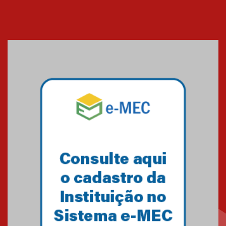
Banco de Multitecidos do
HUEM recebe visita de
referência mundial em
transplante de tecidos
03.07.2026
Pós-Asco: evento do HUEM
debate novidades sobre
estudos e tratamentos contra
o câncer
23.06.2026
MackPesquisa 2026 prorroga
inscrições até 14 de agosto
15.06.2026
HUEM recebe certificação Ouro