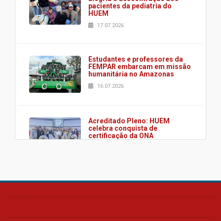
pacientes da pediatria do
HUEM
17.07.2026
Estudantes e professores da
FEMPAR embarcam em missão
humanitária no Amazonas
16.07.2026
Acreditado Pleno: HUEM
celebra conquista de
certificação da ONA
08.07.2026
HUEM é o primeiro hospital do
Paraná a receber o sistema de
UTI's inteligentes
06.07.2026