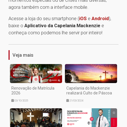
momentos especiais ou de crises mais diversas,
agora também com a interface mobile.
Acesse a loja do seu smartphone (
iOS
e
Android
),
baixe o
Aplicativo da Capelania Mackenzie
e
conheça como podemos lhe servir por inteiro!
1
Veja mais
Renovação de Matrícula
Capelania do Mackenzie
2026
realizará Culto de Páscoa
03/10/2025
21/03/2024