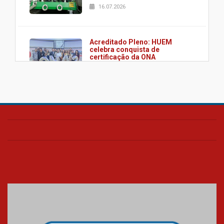
16.07.2026
Acreditado Pleno: HUEM
celebra conquista de
certificação da ONA
08.07.2026
HUEM é o primeiro hospital do
Paraná a receber o sistema de
UTI's inteligentes
06.07.2026
Banco de Multitecidos do
HUEM recebe visita de
referência mundial em
transplante de tecidos
03.07.2026