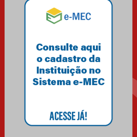
Pós-Asco: evento do HUEM
debate novidades sobre
estudos e tratamentos contra
o câncer
23.06.2026
MackPesquisa 2026 prorroga
inscrições até 14 de agosto
15.06.2026
HUEM recebe certificação Ouro
do programa Segurança em
Alta da Unimed Curitiba
12.06.2026