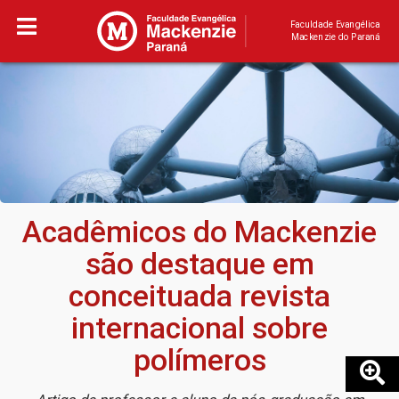
Faculdade Evangélica
Mackenzie do Paraná
Acadêmicos do Mackenzie
são destaque em
conceituada revista
internacional sobre
polímeros