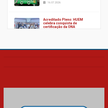
16.07.2026
Acreditado Pleno: HUEM
celebra conquista de
certificação da ONA
08.07.2026
HUEM é o primeiro hospital do
Paraná a receber o sistema de
UTI's inteligentes
06.07.2026
Banco de Multitecidos do
HUEM recebe visita de
referência mundial em
transplante de tecidos
03.07.2026