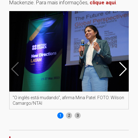
Mackenzie. Para mais informações,
clique aqui
.
"O inglês está mudando", afirma Mina Patel. FOTO: Wilson
Fel
Camargo/NTAI
ev
1
2
3