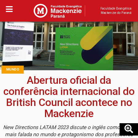
Faculdade Evangélica
Mackenzie do Paraná
MUNDO
Abertura oficial da
conferência internacional do
British Council acontece no
Mackenzie
New Directions LATAM 2023 discute o inglês como língua
mais falada no mundo e protagonismo dos professores