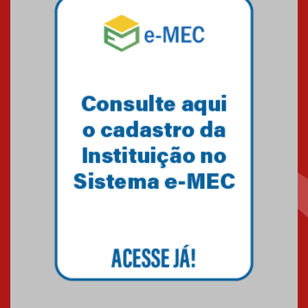
Pós-Asco: evento do HUEM
debate novidades sobre
estudos e tratamentos contra
o câncer
23.06.2026
MackPesquisa 2026 prorroga
inscrições até 14 de agosto
15.06.2026
HUEM recebe certificação Ouro
do programa Segurança em
Alta da Unimed Curitiba
12.06.2026