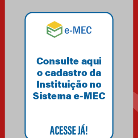
Pós-Asco: evento do HUEM
debate novidades sobre
estudos e tratamentos contra
o câncer
23.06.2026
MackPesquisa 2026 prorroga
inscrições até 14 de agosto
15.06.2026
HUEM recebe certificação Ouro
do programa Segurança em
Alta da Unimed Curitiba
12.06.2026