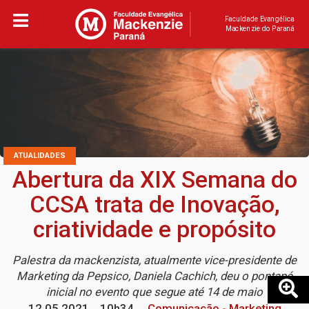
Faculdade Evangélica
Mackenzie do Paraná
ATUALIDADES
Abertura da XIX Semana do
CCSA trata de Inovação,
criatividade e propósito
Palestra da mackenzista, atualmente vice-presidente de
Marketing da Pepsico, Daniela Cachich, deu o pontapé
inicial no evento que segue até 14 de maio
12.05.2021
10h34
Comunicação - Marketing