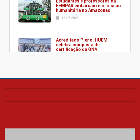
Estudantes e professores da
FEMPAR embarcam em missão
humanitária no Amazonas
16.07.2026
Acreditado Pleno: HUEM
celebra conquista de
certificação da ONA
08.07.2026
HUEM é o primeiro hospital do
Paraná a receber o sistema de
UTI's inteligentes
06.07.2026
Banco de Multitecidos do
HUEM recebe visita de
referência mundial em
transplante de tecidos
03.07.2026