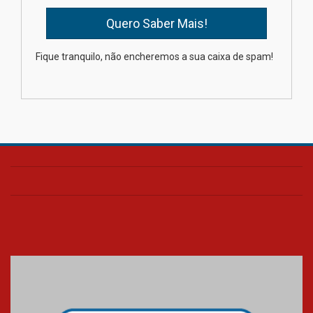
04.08.2026
XIII Fórum de Aprendizagem
Fique tranquilo, não encheremos a sua caixa de spam!
Transformadora reúne
docentes para debater
inovação e desafios da
educação superior
04.08.2026