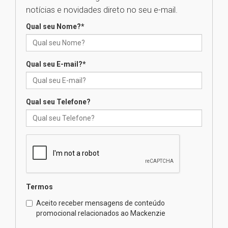
Seminário discute desafios
notícias e novidades direto no seu e-mail.
das novas tecnologias em
sistemas solares residenciais
Qual seu Nome?
*
04.08.2026
Qual seu E-mail?
*
Mackenzie recepciona os
calouros do segundo semestre
de 2026
04.08.2026
Qual seu Telefone?
Como o Colégio Mackenzie
Brasília prepara seus
estudantes para o PAS antes
mesmo do Ensino Médio
04.08.2026
Termos
Como os pais podem investir
Aceito receber mensagens de conteúdo
na educação dos filhos além da
promocional relacionados ao Mackenzie
escola