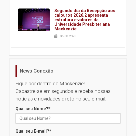
Segundo dia da Recepção aos
calouros 2026.2 apresenta
estrutura e valores da
Universidade Presbiteriana
Mackenzie
06.08.2026
Nova apresentação do Centro
de Música Brasileira
homenageia artista brasileira
News Conexão
05.08.2026
Fique por dentro do Mackenzie!
Cadastre-se em segundos e receba nossas
Universidade Mackenzie
notícias e novidades direto no seu e-mail.
realizará nova edição da Feira
EducationUSA
Qual seu Nome?
*
05.08.2026
Qual seu E-mail?
*
Seminário discute desafios