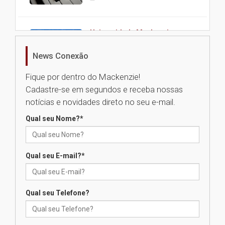
Universidade Mackenzie
realizará nova edição da Feira
EducationUSA
News Conexão
05.08.2026
Fique por dentro do Mackenzie!
Cadastre-se em segundos e receba nossas
Seminário discute desafios
notícias e novidades direto no seu e-mail.
das novas tecnologias em
sistemas solares residenciais
Qual seu Nome?
*
04.08.2026
Qual seu E-mail?
*
Mackenzie recepciona os
calouros do segundo semestre
de 2026
04.08.2026
Qual seu Telefone?
Como o Colégio Mackenzie