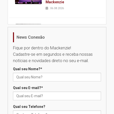
Mackenzie
06.08.2026
Nova apresentação do Centro
de Música Brasileira
homenageia artista brasileira
News Conexão
05.08.2026
Fique por dentro do Mackenzie!
Cadastre-se em segundos e receba nossas
Universidade Mackenzie
notícias e novidades direto no seu e-mail.
realizará nova edição da Feira
EducationUSA
Qual seu Nome?
*
05.08.2026
Qual seu E-mail?
*
Seminário discute desafios
das novas tecnologias em
sistemas solares residenciais
04.08.2026
Qual seu Telefone?