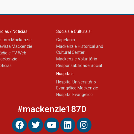
Como os pais podem investir
na educação dos filhos além
da escola
04.08.2026
ídias / Notícias:
Sociais e Culturais:
ditora Mackenzie
Capelania
evista Mackenzie
Mackenzie Historical and
Cultural Center
ádio e TV Web
ackenzie
Mackenzie Voluntário
otícias
Responsabilidade Social
Hospitais:
Hospital Universitário
Evangélico Mackenzie
Hospital Evangélico
#mackenzie1870