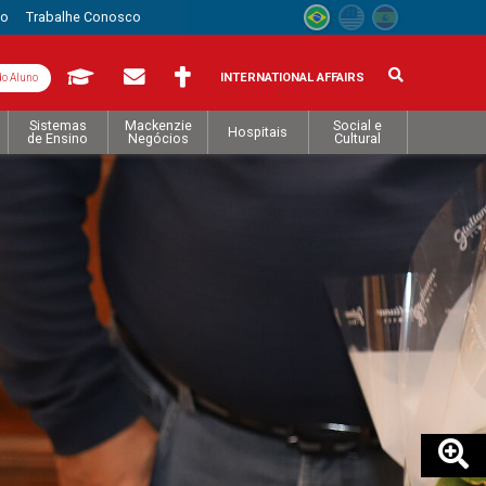
to
Trabalhe Conosco
INTERNATIONAL AFFAIRS
do Aluno
Sistemas
Mackenzie
Social e
Hospitais
de Ensino
Negócios
Cultural