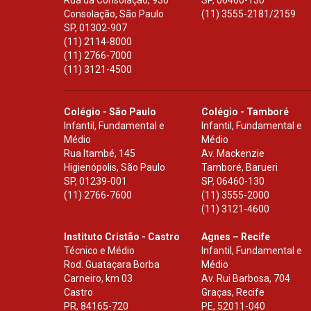
Rua da Consolação, 930
SP
,
06460-130
Consolação, São Paulo
(11) 3555-2181/2159
SP
,
01302-907
(11) 2114-8000
(11) 2766-7000
(11) 3121-4500
Colégio - São Paulo
Colégio - Tamboré
Infantil, Fundamental e
Infantil, Fundamental e
Médio
Médio
Rua Itambé, 145
Av. Mackenzie
Higienópolis, São Paulo
Tamboré, Barueri
SP
,
01239-001
SP
,
06460-130
(11) 2766-7600
(11) 3555-2000
(11) 3121-4600
Instituto Cristão - Castro
Agnes – Recife
Técnico e Médio
Infantil, Fundamental e
Rod. Guataçara Borba
Médio
Carneiro, km 03
Av. Rui Barbosa, 704
Castro
Graças, Recife
PR
,
84165-720
PE
,
52011-040