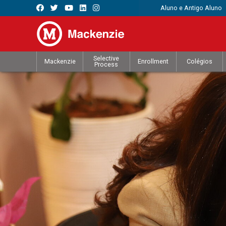
Aluno e Antigo Aluno
Selective
Mackenzie
Enrollment
Colégios
Process