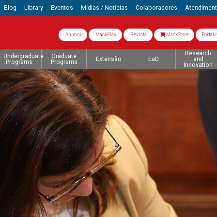
Blog
Library
Eventos
Mídias / Notícias
Colaboradores
Atendimen
Alumni
MackPlay
Revista
MackStore
Portal 
Research
Undergraduate
Graduate
Extensão
EaD
and
Programs
Programs
Innovation