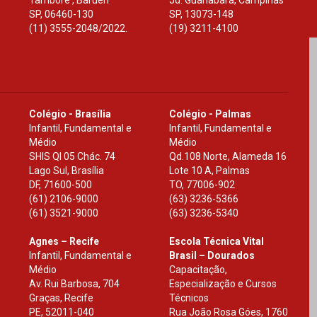
Tamboré , Barueri
Jd. Guanabara, Campinas
SP
,
06460-130
SP
,
13073-148
(11) 3555-2048/2022.
(19) 3211-4100
Colégio - Brasília
Colégio - Palmas
Infantil, Fundamental e
Infantil, Fundamental e
Médio
Médio
SHIS Ql 05 Chác. 74
Qd.108 Norte, Alameda 16
Lago Sul, Brasília
Lote 10 A, Palmas
DF
,
71600-500
TO
,
77006-902
(61) 2106-9000
(63) 3236-5366
(61) 3521-9000
(63) 3236-5340
Agnes – Recife
Escola Técnica Vital
Infantil, Fundamental e
Brasil – Dourados
Médio
Capacitação,
Av. Rui Barbosa, 704
Especialização e Cursos
Graças, Recife
Técnicos
PE
,
52011-040
Rua João Rosa Góes, 1760