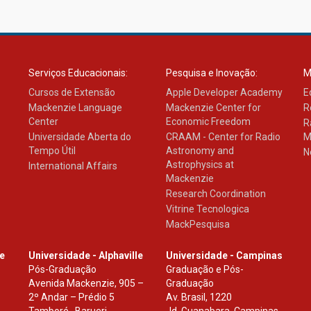
Serviços Educacionais:
Pesquisa e Inovação:
M
Cursos de Extensão
Apple Developer Academy
E
Mackenzie Language
Mackenzie Center for
R
Center
Economic Freedom
R
Universidade Aberta do
CRAAM - Center for Radio
M
Tempo Útil
Astronomy and
N
Astrophysics at
International Affairs
Mackenzie
Research Coordination
Vitrine Tecnologica
MackPesquisa
le
Universidade - Alphaville
Universidade - Campinas
Pós-Graduação
Graduação e Pós-
Avenida Mackenzie, 905 –
Graduação
2º Andar – Prédio 5
Av. Brasil, 1220