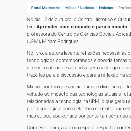
Portal Mackenzie
Mídias / Notícias
Notícias
Profess
No dia 12 de outubro, o Centro Histórico e Cul
livro
Aprender com o mundo e para o mundo: Te
professora do Centro de Ciências Sociais Aplica
(UPM), Míriam Rodrigues.
No livro, a autora levanta reflexões necessárias
tecnológicos contemporâneos e aborda temas como t
interculturalidade e aprendizagem ao longo da vi
trazê-las para a discussão e para a reflexão na a
Míriam contou que a ideia para seu livro surgiu 
voltado ao impacto das tecnologias atuais e futur
relacionados a tecnologia na UPM, o que gerou s
por tecnologia e como ela abriu caminho para e
mas eu sou apaixonada por gente também, não ex
Com essa obra, a autora espera despertar o int