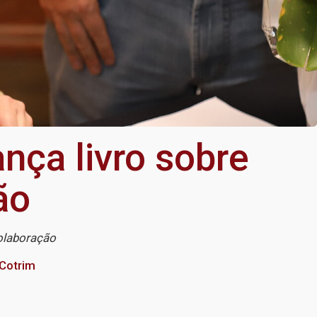
nça livro sobre
ão
colaboração
 Cotrim