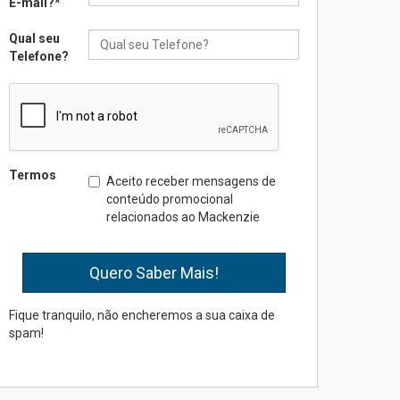
E-mail?
*
Qual seu
Seminário discute desafios
Telefone?
das novas tecnologias em
sistemas solares
residenciais
04.08.2026
Mackenzie recepciona os
Termos
Aceito receber mensagens de
calouros do segundo
conteúdo promocional
semestre de 2026
relacionados ao Mackenzie
04.08.2026
Como o Colégio Mackenzie
Brasília prepara seus
estudantes para o PAS antes
Fique tranquilo, não encheremos a sua caixa de
mesmo do Ensino Médio
spam!
04.08.2026