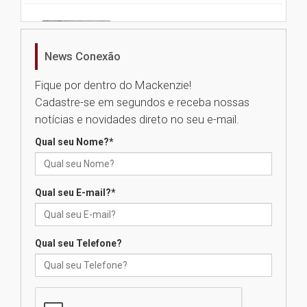
Nova apresentação do Centro
de Música Brasileira
homenageia artista brasileira
News Conexão
05.08.2026
Fique por dentro do Mackenzie!
Cadastre-se em segundos e receba nossas
Universidade Mackenzie
notícias e novidades direto no seu e-mail.
realizará nova edição da Feira
EducationUSA
Qual seu Nome?
*
05.08.2026
Qual seu E-mail?
*
Seminário discute desafios
das novas tecnologias em
sistemas solares residenciais
04.08.2026
Qual seu Telefone?
Mackenzie recepciona os
calouros do segundo semestre
de 2026