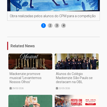
Obra realizadas pelos alunos do CPM para a competição
Ob
1
2
3
4
Related News
Mackenzie promove
Alunos do Colégio
musical ‘Levantemos
Mackenzie São Paulo se
Nossos Olhos’
destacam na OBL
29/05/2026
22/05/2026