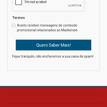
04.08.2026
Termos
Como o Colégio Mackenzie
Brasília prepara seus
Aceito receber mensagens de conteúdo
estudantes para o PAS antes
promocional relacionados ao Mackenzie
mesmo do Ensino Médio
04.08.2026
Como os pais podem investir
Fique tranquilo, não encheremos a sua caixa de spam!
na educação dos filhos além da
escola
04.08.2026