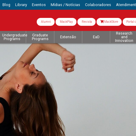
Blog
Library
Eventos
Mídias / Notícias
Colaboradores
Atendimen
Alumni
MackPlay
Revista
MackStore
Portal 
Research
Undergraduate
Graduate
Extensão
EaD
and
Programs
Programs
Innovation