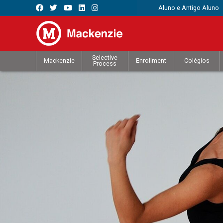
Aluno e Antigo Aluno
Selective
Mackenzie
Enrollment
Colégios
Process