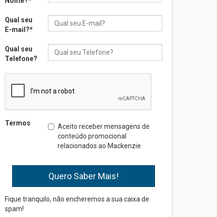
Nome?
*
sistemas solares
residenciais
Qual seu
04.08.2026
E-mail?
*
Qual seu
Mackenzie recepciona os
Telefone?
calouros do segundo
semestre de 2026
04.08.2026
Como o Colégio Mackenzie
Brasília prepara seus
Termos
Aceito receber mensagens de
estudantes para o PAS antes
conteúdo promocional
mesmo do Ensino Médio
relacionados ao Mackenzie
04.08.2026
Como os pais podem investir
na educação dos filhos além
da escola
Fique tranquilo, não encheremos a sua caixa de
spam!
04.08.2026