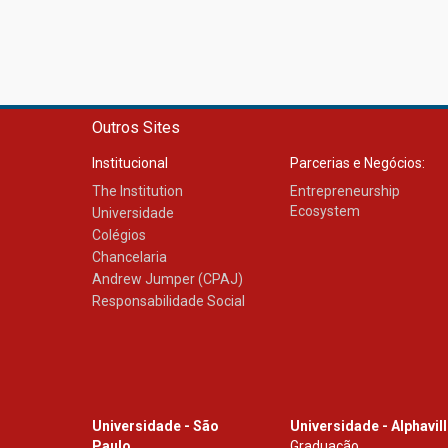
Outros Sites
Institucional
Parcerias e Negócios:
The Institution
Entrepreneurship
Ecosystem
Universidade
Colégios
Chancelaria
Andrew Jumper (CPAJ)
Responsabilidade Social
Universidade - São
Universidade - Alphavil
Paulo
Graduação