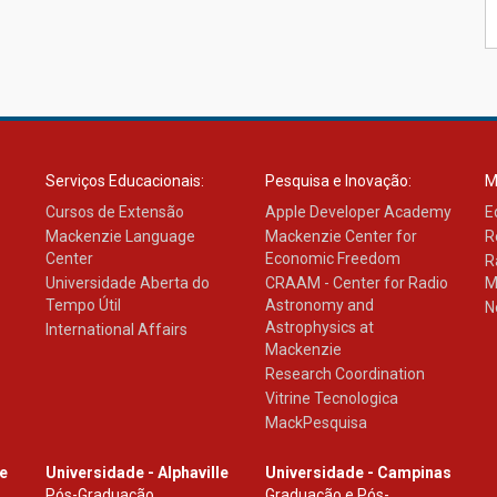
Serviços Educacionais:
Pesquisa e Inovação:
M
Cursos de Extensão
Apple Developer Academy
E
Mackenzie Language
Mackenzie Center for
R
Center
Economic Freedom
R
Universidade Aberta do
CRAAM - Center for Radio
M
Tempo Útil
Astronomy and
N
Astrophysics at
International Affairs
Mackenzie
Research Coordination
Vitrine Tecnologica
MackPesquisa
le
Universidade - Alphaville
Universidade - Campinas
Pós-Graduação
Graduação e Pós-