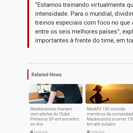
“Estamos treinando virtualmente q
intensidade. Para o mundial, dividi
treinos especiais com foco no que 
entre os seis melhores países”, exp
importantes à frente do time, em tor
Related News
Mackenzistas treinam
MackFit 150 convida
com atletas do Clube
membros da comunida
Pinheiros SP em encontro
Mackenzista a correr 15
on-line
km até outubro
24/08/2020
13/08/2020