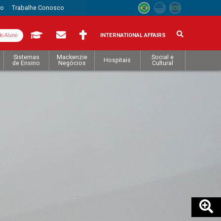
to
Trabalhe Conosco
INTERNATIONAL AFFAIRS
do Aluno
Sistemas
Mackenzie
Social e
Hospitais
de Ensino
Negócios
Cultural