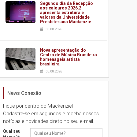
Segundo dia da Recepção
aos calouros 2026.2
apresenta estrutura e
valores da Universidade
Presbiteriana Mackenzie
06.08.2026
Nova apresentação do
Centro de Música Brasileira
homenageia artista
brasileira
05.08.2026
News Conexão
Universidade Mackenzie
realizará nova edição da
Feira EducationUSA
Fique por dentro do Mackenzie!
05.08.2026
Cadastre-se em segundos e receba nossas
notícias e novidades direto no seu e-mail.
Seminário discute desafios
Qual seu
das novas tecnologias em