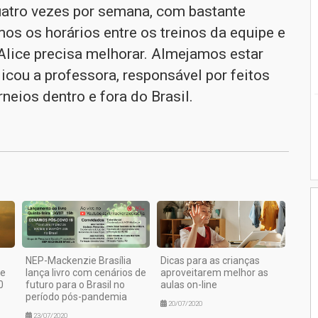
uatro vezes por semana, com bastante
mos os horários entre os treinos da equipe e
Alice precisa melhorar. Almejamos estar
licou a professora, responsável por feitos
neios dentro e fora do Brasil.
1
NEP-Mackenzie Brasília
Dicas para as crianças
de
lança livro com cenários de
aproveitarem melhor as
0
futuro para o Brasil no
aulas on-line
período pós-pandemia
20/07/2020
23/07/2020