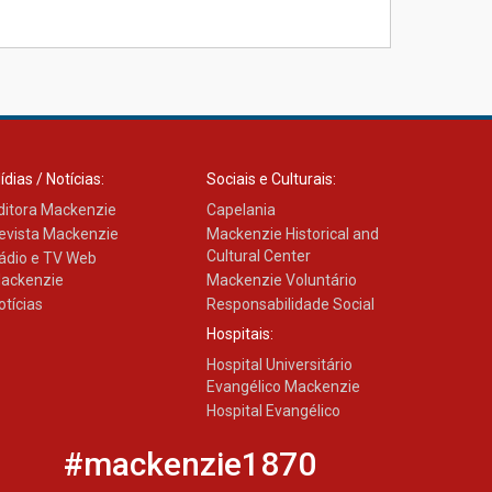
XIII Fórum de Aprendizagem
Transformadora reúne
docentes para debater
inovação e desafios da
educação superior
04.08.2026
ídias / Notícias:
Sociais e Culturais:
ditora Mackenzie
Capelania
evista Mackenzie
Mackenzie Historical and
Cultural Center
ádio e TV Web
ackenzie
Mackenzie Voluntário
otícias
Responsabilidade Social
Hospitais:
Hospital Universitário
Evangélico Mackenzie
Hospital Evangélico
#mackenzie1870