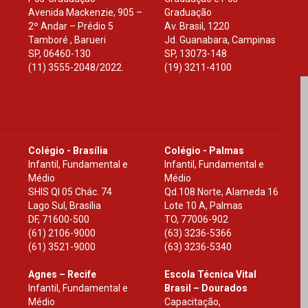
Avenida Mackenzie, 905 –
Graduação
2º Andar – Prédio 5
Av. Brasil, 1220
Tamboré , Barueri
Jd. Guanabara, Campinas
SP
,
06460-130
SP
,
13073-148
(11) 3555-2048/2022.
(19) 3211-4100
Colégio - Brasília
Colégio - Palmas
Infantil, Fundamental e
Infantil, Fundamental e
Médio
Médio
SHIS Ql 05 Chác. 74
Qd.108 Norte, Alameda 16
Lago Sul, Brasília
Lote 10 A, Palmas
DF
,
71600-500
TO
,
77006-902
(61) 2106-9000
(63) 3236-5366
(61) 3521-9000
(63) 3236-5340
Agnes – Recife
Escola Técnica Vital
Infantil, Fundamental e
Brasil – Dourados
Médio
Capacitação,