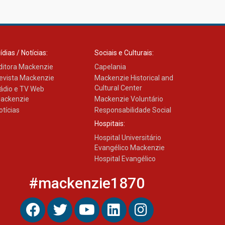
Transformadora reúne
docentes para debater
inovação e desafios da
educação superior
04.08.2026
ídias / Notícias:
Sociais e Culturais:
ditora Mackenzie
Capelania
evista Mackenzie
Mackenzie Historical and
Cultural Center
ádio e TV Web
ackenzie
Mackenzie Voluntário
otícias
Responsabilidade Social
Hospitais:
Hospital Universitário
Evangélico Mackenzie
Hospital Evangélico
#mackenzie1870