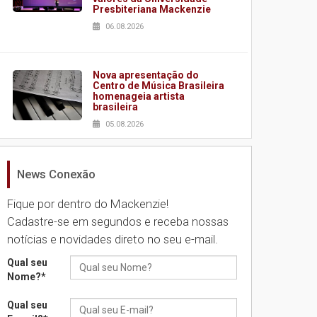
Presbiteriana Mackenzie
06.08.2026
Nova apresentação do
Centro de Música Brasileira
homenageia artista
brasileira
05.08.2026
News Conexão
Universidade Mackenzie
realizará nova edição da
Feira EducationUSA
Fique por dentro do Mackenzie!
05.08.2026
Cadastre-se em segundos e receba nossas
notícias e novidades direto no seu e-mail.
Seminário discute desafios
Qual seu
das novas tecnologias em
Nome?
*
sistemas solares
residenciais
Qual seu
04.08.2026