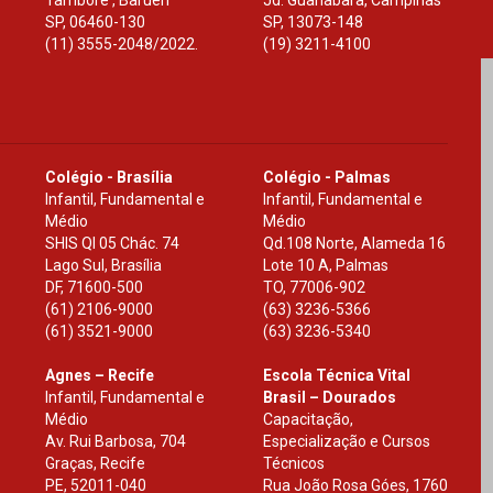
Tamboré , Barueri
Jd. Guanabara, Campinas
SP
,
06460-130
SP
,
13073-148
(11) 3555-2048/2022.
(19) 3211-4100
Colégio - Brasília
Colégio - Palmas
Infantil, Fundamental e
Infantil, Fundamental e
Médio
Médio
SHIS Ql 05 Chác. 74
Qd.108 Norte, Alameda 16
Lago Sul, Brasília
Lote 10 A, Palmas
DF
,
71600-500
TO
,
77006-902
(61) 2106-9000
(63) 3236-5366
(61) 3521-9000
(63) 3236-5340
Agnes – Recife
Escola Técnica Vital
Infantil, Fundamental e
Brasil – Dourados
Médio
Capacitação,
Av. Rui Barbosa, 704
Especialização e Cursos
Graças, Recife
Técnicos
PE
,
52011-040
Rua João Rosa Góes, 1760