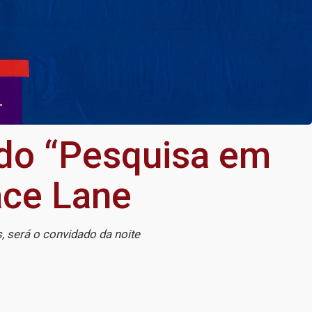
 do “Pesquisa em
ace Lane
, será o convidado da noite