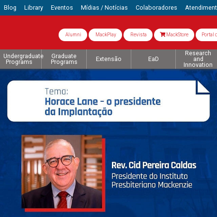
Blog
Library
Eventos
Mídias / Notícias
Colaboradores
Atendimen
Alumni
MackPlay
Revista
MackStore
Portal 
Research
Undergraduate
Graduate
Extensão
EaD
and
Programs
Programs
Innovation