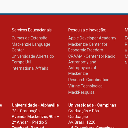
Serviços Educacionais:
Pesquisa e Inovação:
M
Cursos de Extensão
Apple Developer Academy
E
Mackenzie Language
Mackenzie Center for
R
Center
Economic Freedom
R
Universidade Aberta do
CRAAM - Center for Radio
M
Tempo Útil
Astronomy and
N
Astrophysics at
International Affairs
Mackenzie
Research Coordination
Vitrine Tecnologica
MackPesquisa
le
Universidade - Alphaville
Universidade - Campinas
Pós-Graduação
Graduação e Pós-
Avenida Mackenzie, 905 –
Graduação
2º Andar – Prédio 5
Av. Brasil, 1220