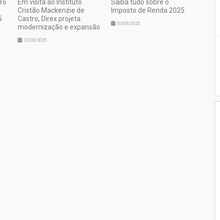
ro
Em visita ao Instituto
Saiba tudo sobre o
Cristão Mackenzie de
Imposto de Renda 2025
5
Castro, Direx projeta
10/03/2025
modernização e expansão
12/03/2025