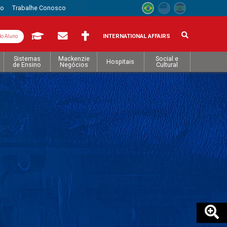
to
Trabalhe Conosco
INTERNATIONAL AFFAIRS
do Aluno
Sistemas
Mackenzie
Social e
Hospitais
de Ensino
Negócios
Cultural