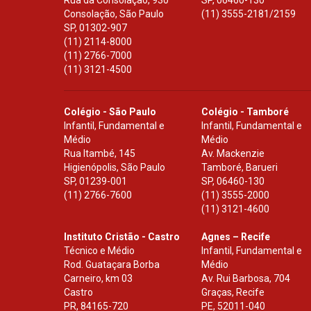
Rua da Consolação, 930
SP
,
06460-130
Consolação, São Paulo
(11) 3555-2181/2159
SP
,
01302-907
(11) 2114-8000
(11) 2766-7000
(11) 3121-4500
Colégio - São Paulo
Colégio - Tamboré
Infantil, Fundamental e
Infantil, Fundamental e
Médio
Médio
Rua Itambé, 145
Av. Mackenzie
Higienópolis, São Paulo
Tamboré, Barueri
SP
,
01239-001
SP
,
06460-130
(11) 2766-7600
(11) 3555-2000
(11) 3121-4600
Instituto Cristão - Castro
Agnes – Recife
Técnico e Médio
Infantil, Fundamental e
Rod. Guataçara Borba
Médio
Carneiro, km 03
Av. Rui Barbosa, 704
Castro
Graças, Recife
PR
,
84165-720
PE
,
52011-040