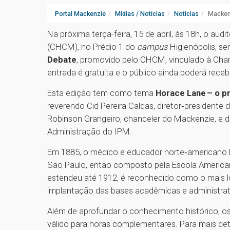
Portal Mackenzie
Mídias / Notícias
Notícias
Macken
Na próxima terça-feira, 15 de abril, às 18h, o audi
(CHCM), no Prédio 1 do
campus
Higienópolis, se
Debate
, promovido pelo CHCM, vinculado à Chanc
entrada é gratuita e o público ainda poderá rece
Esta edição tem como tema
Horace Lane – o p
reverendo Cid Pereira Caldas, diretor‑presidente
Robinson Grangeiro, chanceler do Mackenzie, e 
Administração do IPM.
Em 1885, o médico e educador norte‑americano H
São Paulo, então composto pela Escola American
estendeu até 1912, é reconhecido como o mais lo
implantação das bases acadêmicas e administrat
Além de aprofundar o conhecimento histórico, os 
válido para horas complementares. Para mais det