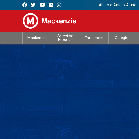
Aluno e Antigo Aluno
Selective
Mackenzie
Enrollment
Colégios
Process