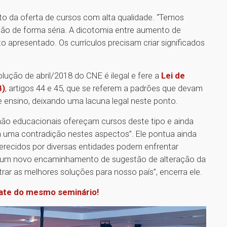
to da oferta de cursos com alta qualidade. “Temos
ção de forma séria. A dicotomia entre aumento de
to apresentado. Os currículos precisam criar significados
ução de abril/2018 do CNE é ilegal e fere a
Lei de
B)
, artigos 44 e 45, que se referem a padrões que devam
e ensino, deixando uma lacuna legal neste ponto.
ão educacionais ofereçam cursos deste tipo e ainda
á uma contradição nestes aspectos”. Ele pontua ainda
erecidos por diversas entidades podem enfrentar
do um novo encaminhamento de sugestão de alteração da
ar as melhores soluções para nosso país”, encerra ele.
bate do mesmo seminário!