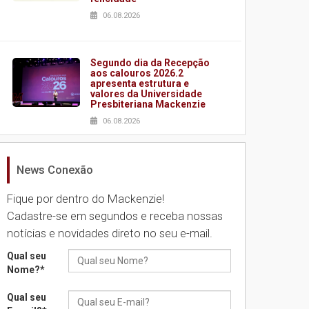
06.08.2026
Segundo dia da Recepção
aos calouros 2026.2
apresenta estrutura e
valores da Universidade
Presbiteriana Mackenzie
06.08.2026
News Conexão
Nova apresentação do
Centro de Música Brasileira
homenageia artista
Fique por dentro do Mackenzie!
brasileira
Cadastre-se em segundos e receba nossas
05.08.2026
notícias e novidades direto no seu e-mail.
Qual seu
Universidade Mackenzie
Nome?
*
realizará nova edição da
Feira EducationUSA
Qual seu
05.08.2026