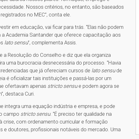
cessidade. Nossos critérios, no entanto, são baseados
egistrados no MEC”, conta ele.
estir em educação, vai ficar para trás. “Elas não podem
tem a Academia Santander que oferece capacitação aos
os
lato sensu
”, complementa Assis.
de a Resolução do Conselho e diz que ela organiza
ra uma burocracia desnecessária do processo. “Havia
 credenciadas que já ofereciam cursos de
lato sensu
de
ia é oficializar tais instituições e passá-las por um
que ofertavam apenas
stricto sensu
e podem agora se
”, destaca Curi.
e integra uma equação indústria e empresa, e pode
 no campo
stricto sensu
. “É preciso ter qualidade na
à crise, com ordenamento curricular e formação
s e doutores, profissionais notáveis do mercado. Uma