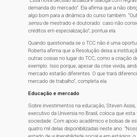
“Essa nova decisão atualiza e dialoga com regr
demanda do mercado”. Ela afirma que a não obri
algo bom para a dinâmica do curso também. “Out
sensu
de mestrado e doutorado: caso não consig
créditos em especialização”, pontua ela.
Quando questionada se o TCC não é uma oportun
Roberta afirma que a Resolução deixa a instituiçã
outras coisas no lugar do TCC, como a criação d
exemplo. Isso porque, apesar da crise vivida, a
mercado estarão diferentes. O que trará diferenc
mercado de trabalho”, completa ela.
Educação e mercado
Sobre investimentos na educação, Steven Assis, d
executivo da Universia no Brasil, coloca que est
sociedade. Com apoio acadêmico e bolsas de estu
quatro mil delas disponibilizadas neste ano. “No
estado de vulnerabilidade social e em estágios, 