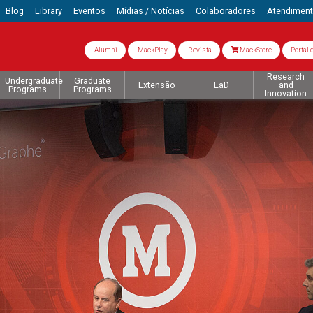
Blog
Library
Eventos
Mídias / Notícias
Colaboradores
Atendimen
Alumni
MackPlay
Revista
MackStore
Portal 
Research
Undergraduate
Graduate
Extensão
EaD
and
Programs
Programs
Innovation