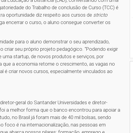
as da Educação a Distância (EAD), conversando com uma
gatoriedade do Trabalho de conclusão de Curso (TCC) é
ra oportunidade diz respeito aos cursos de
stricto
a encerrar o curso, o aluno consegue converter os
idade para o aluno demonstrar o seu aprendizado,
o criar seu próprio projeto pedagógico. “Podendo exigir
e uma startup, de novos produtos e serviços, por
inda que a economia retome o crescimento, as vagas no
ial é criar novos cursos, especialmente vinculados ao
iretor-geral do Santander Universidades e diretor-
a foi a melhor forma que o banco encontrou para apoiar a
do, no Brasil já foram mais de 40 mil bolsas, sendo
sso foco é na internacionalização, nas pessoas em
o que abarca nossos pilares: formação, emprego e