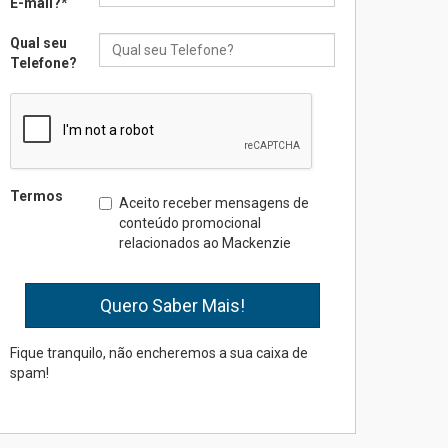
E-mail?
*
Qual seu
Seminário discute desafios
Telefone?
das novas tecnologias em
sistemas solares
residenciais
04.08.2026
Mackenzie recepciona os
Termos
Aceito receber mensagens de
calouros do segundo
conteúdo promocional
semestre de 2026
relacionados ao Mackenzie
04.08.2026
Como o Colégio Mackenzie
Brasília prepara seus
estudantes para o PAS antes
Fique tranquilo, não encheremos a sua caixa de
mesmo do Ensino Médio
spam!
04.08.2026