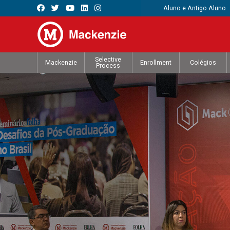
Aluno e Antigo Aluno
Selective
Mackenzie
Enrollment
Colégios
Process