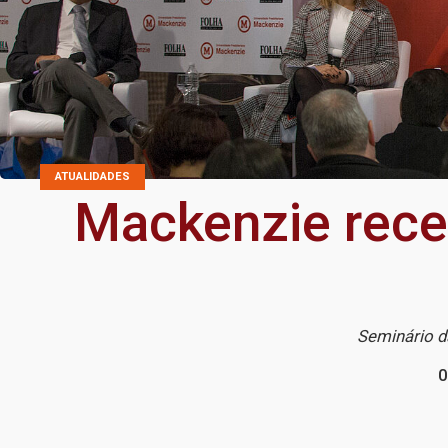
ATUALIDADES
Mackenzie receb
Seminário d
0