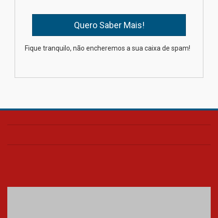
04.08.2026
XIII Fórum de Aprendizagem
Fique tranquilo, não encheremos a sua caixa de spam!
Transformadora reúne
docentes para debater
inovação e desafios da
educação superior
04.08.2026