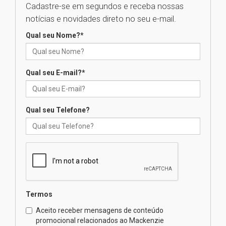
Cadastre-se em segundos e receba nossas
Seminário discute desafios
notícias e novidades direto no seu e-mail.
das novas tecnologias em
sistemas solares residenciais
Qual seu Nome?
*
04.08.2026
Qual seu E-mail?
*
Mackenzie recepciona os
calouros do segundo semestre
de 2026
04.08.2026
Qual seu Telefone?
Como o Colégio Mackenzie
Brasília prepara seus
estudantes para o PAS antes
mesmo do Ensino Médio
04.08.2026
Termos
Como os pais podem investir
Aceito receber mensagens de conteúdo
na educação dos filhos além da
promocional relacionados ao Mackenzie
escola