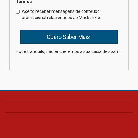
Termos
Como o Colégio Mackenzie
Brasília prepara seus
Aceito receber mensagens de conteúdo
estudantes para o PAS antes
promocional relacionados ao Mackenzie
mesmo do Ensino Médio
04.08.2026
Como os pais podem investir
Fique tranquilo, não encheremos a sua caixa de spam!
na educação dos filhos além da
escola
04.08.2026