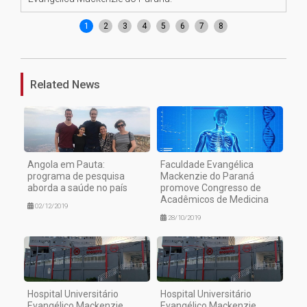
1
2
3
4
5
6
7
8
Related News
Angola em Pauta:
Faculdade Evangélica
programa de pesquisa
Mackenzie do Paraná
aborda a saúde no país
promove Congresso de
Acadêmicos de Medicina
02/12/2019
28/10/2019
Hospital Universitário
Hospital Universitário
Evangélico Mackenzie
Evangélico Mackenzie