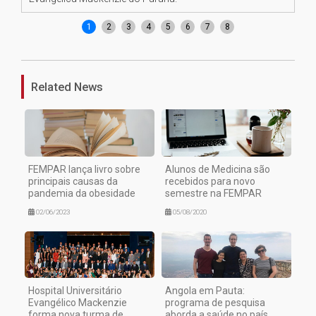
1
2
3
4
5
6
7
8
Related News
FEMPAR lança livro sobre
Alunos de Medicina são
principais causas da
recebidos para novo
pandemia da obesidade
semestre na FEMPAR
02/06/2023
05/08/2020
Hospital Universitário
Angola em Pauta:
Evangélico Mackenzie
programa de pesquisa
forma nova turma de
aborda a saúde no país