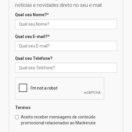
04.08.2026
notícias e novidades direto no seu e-mail.
Qual seu Nome?
*
XIII Fórum de Aprendizagem
Transformadora reúne
docentes para debater
inovação e desafios da
Qual seu E-mail?
*
educação superior
04.08.2026
Qual seu Telefone?
Professora do Mackenzie é
finalista do Prêmio Jabuti com
obra sobre ética e arquitetura
contemporânea
04.08.2026
Semana Internacional
Termos
Mackenzie promove parcerias
internacionais
Aceito receber mensagens de conteúdo
promocional relacionados ao Mackenzie
03.08.2026