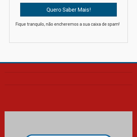
Oncologista do HUEM ressalta
importância da prevenção e
diagnóstico precoce do câncer
Fique tranquilo, não encheremos a sua caixa de spam!
de pulmão
03.08.2026