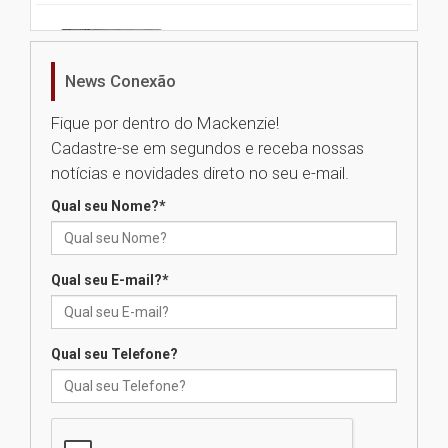
Nova apresentação do Centro
de Música Brasileira
homenageia artista brasileira
News Conexão
05.08.2026
Fique por dentro do Mackenzie!
Cadastre-se em segundos e receba nossas
Universidade Mackenzie
notícias e novidades direto no seu e-mail.
realizará nova edição da Feira
EducationUSA
Qual seu Nome?
*
05.08.2026
Qual seu E-mail?
*
Seminário discute desafios
das novas tecnologias em
sistemas solares residenciais
04.08.2026
Qual seu Telefone?
Mackenzie recepciona os
calouros do segundo semestre
de 2026