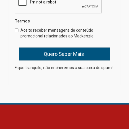
04.08.2026
Termos
Como o Colégio Mackenzie
Brasília prepara seus
Aceito receber mensagens de conteúdo
estudantes para o PAS antes
promocional relacionados ao Mackenzie
mesmo do Ensino Médio
04.08.2026
Como os pais podem investir
Fique tranquilo, não encheremos a sua caixa de spam!
na educação dos filhos além da
escola
04.08.2026