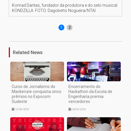
Konrad Dantas, fundador da produtora e do selo musical
Ra
KONDZILLA. FOTO: Dagoberto Nogueira/NTAI
rei
FO
1
2
Related News
Curso de Jornalismo do
Encerramento do
Mackenzie conquista cinco
Hackathon da Escola de
prêmios no Expocom
Engenharia premia
Sudeste
vencedores
12/06/2023
04/05/2023