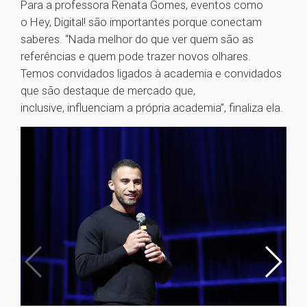
Para a professora Renata Gomes, eventos como
o Hey, Digital! são importantes porque conectam
saberes. “Nada melhor do que ver quem são as
referências e quem pode trazer novos olhares.
Temos convidados ligados à academia e convidados
que são destaque de mercado que,
inclusive, influenciam a própria academia”, finaliza ela.