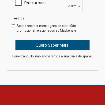
04.08.2026
Semana Internacional
Termos
Mackenzie promove parcerias
internacionais
Aceito receber mensagens de conteúdo
promocional relacionados ao Mackenzie
03.08.2026
Oncologista do HUEM ressalta
importância da prevenção e
diagnóstico precoce do câncer
Fique tranquilo, não encheremos a sua caixa de spam!
de pulmão
03.08.2026