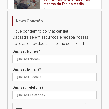
estudantes para o PAS antes
mesmo do Ensino Médio
04.08.2026
News Conexão
Como os pais podem investir
na educação dos filhos além da
Fique por dentro do Mackenzie!
escola
Cadastre-se em segundos e receba nossas
04.08.2026
notícias e novidades direto no seu e-mail.
Qual seu Nome?
*
XIII Fórum de Aprendizagem
Transformadora reúne
docentes para debater
inovação e desafios da
Qual seu E-mail?
*
educação superior
04.08.2026
Qual seu Telefone?
Professora do Mackenzie é
finalista do Prêmio Jabuti com
obra sobre ética e arquitetura
contemporânea