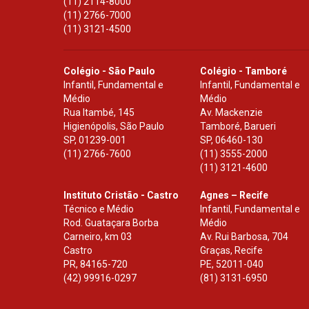
(11) 2114-8000
(11) 2766-7000
(11) 3121-4500
Colégio - São Paulo
Colégio - Tamboré
Infantil, Fundamental e
Infantil, Fundamental e
Médio
Médio
Rua Itambé, 145
Av. Mackenzie
Higienópolis, São Paulo
Tamboré, Barueri
SP
,
01239-001
SP
,
06460-130
(11) 2766-7600
(11) 3555-2000
(11) 3121-4600
Instituto Cristão - Castro
Agnes – Recife
Técnico e Médio
Infantil, Fundamental e
Rod. Guataçara Borba
Médio
Carneiro, km 03
Av. Rui Barbosa, 704
Castro
Graças, Recife
PR
,
84165-720
PE
,
52011-040
(42) 99916-0297
(81) 3131-6950