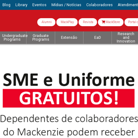
Blog
Library
Eventos
Mídias / Notícias
Colaboradores
Atendimen
Alumni
MackPlay
Revista
MackStore
Portal 
Research
Undergraduate
Graduate
Extensão
EaD
and
Programs
Programs
Innovation