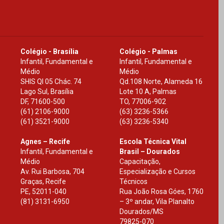
Colégio - Brasília
Colégio - Palmas
Infantil, Fundamental e
Infantil, Fundamental e
Médio
Médio
SHIS Ql 05 Chác. 74
Qd.108 Norte, Alameda 16
Lago Sul, Brasília
Lote 10 A, Palmas
DF
,
71600-500
TO
,
77006-902
(61) 2106-9000
(63) 3236-5366
(61) 3521-9000
(63) 3236-5340
Agnes – Recife
Escola Técnica Vital
Infantil, Fundamental e
Brasil – Dourados
Médio
Capacitação,
Av. Rui Barbosa, 704
Especialização e Cursos
Graças, Recife
Técnicos
PE
,
52011-040
Rua João Rosa Góes, 1760
(81) 3131-6950
– 3º andar, Vila Planalto
Dourados
/
MS
79825-070