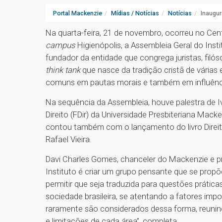
Portal Mackenzie
Mídias / Notícias
Notícias
Inaugur
Na quarta-feira, 21 de novembro, ocorreu no Cen
campus
Higienópolis, a Assembleia Geral do Instit
fundador da entidade que congrega juristas, filó
think tank
que nasce da tradição cristã de vária
comuns em pautas morais e também em influênci
Na sequência da Assembleia, houve palestra de I
Direito (FDir) da Universidade Presbiteriana Mack
contou também com o lançamento do livro Direit
Rafael Vieira.
Davi Charles Gomes, chanceler do Mackenzie e pr
Instituto é criar um grupo pensante que se pro
permitir que seja traduzida para questões práticas
sociedade brasileira, se atentando a fatores imp
raramente são considerados dessa forma, reunind
e limitações de cada área”, completa.