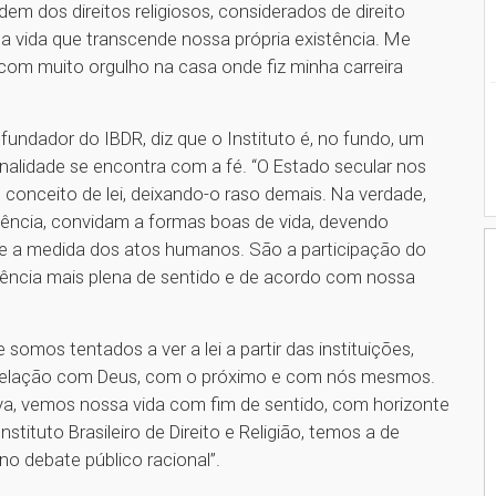
em dos direitos religiosos, considerados de direito
ma vida que transcende nossa própria existência. Me
com muito orgulho na casa onde fiz minha carreira
undador do IBDR, diz que o Instituto é, no fundo, um
onalidade se encontra com a fé. “O Estado secular nos
conceito de lei, deixando-o raso demais. Na verdade,
ssência, convidam a formas boas de vida, devendo
a e a medida dos atos humanos. São a participação do
tência mais plena de sentido e de acordo com nossa
omos tentados a ver a lei a partir das instituições,
a relação com Deus, com o próximo e com nós mesmos.
va, vemos nossa vida com fim de sentido, com horizonte
stituto Brasileiro de Direito e Religião, temos a de
no debate público racional”.