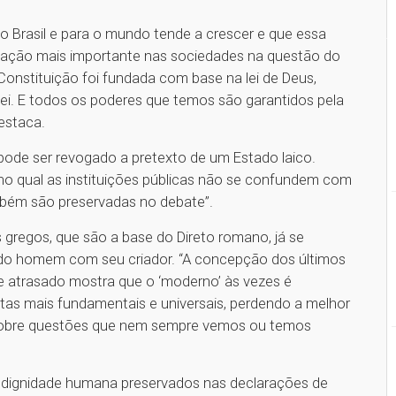
o Brasil e para o mundo tende a crescer e que essa
relação mais importante nas sociedades na questão do
Constituição foi fundada com base na lei de Deus,
lei. E todos os poderes que temos são garantidos pela
estaca.
o pode ser revogado a pretexto de um Estado laico.
no qual as instituições públicas não se confundem com
ambém são preservadas no debate”.
 gregos, que são a base do Direto romano, já se
do homem com seu criador. “A concepção dos últimos
e atrasado mostra que o ‘moderno’ às vezes é
ntas mais fundamentais e universais, perdendo a melhor
 sobre questões que nem sempre vemos ou temos
 a dignidade humana preservados nas declarações de