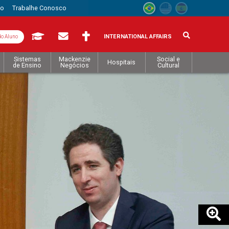
to
Trabalhe Conosco
INTERNATIONAL AFFAIRS
do Aluno
Sistemas
Mackenzie
Social e
Hospitais
de Ensino
Negócios
Cultural