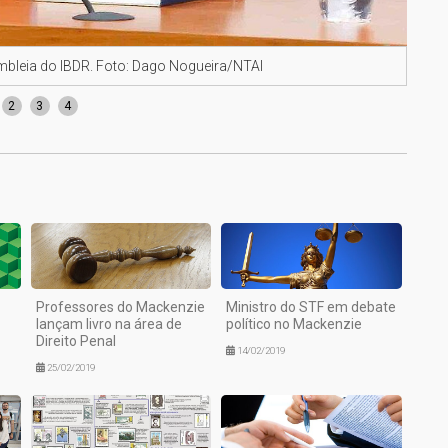
mbleia do IBDR. Foto: Dago Nogueira/NTAI
Da e
2
3
4
Professores do Mackenzie
Ministro do STF em debate
lançam livro na área de
político no Mackenzie
Direito Penal
14/02/2019
25/02/2019