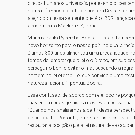
diretos humanos universais, por exemplo, descend
natural. “Temos o direto de crer em Deus e ter u
alegro com essa semente que é o IBDR, lançada 
acadêmica, o Mackenzie”, conclui.
Marcus Paulo Rycembel Boeira, jurista e também f
novo horizonte para o nosso país, no qual a raci
últimos 300 anos alimentou uma precariedade no 
temos de lembrar que a lei e o Direito, em sua e
perseguir o bem e evitar o mal, buscando a regr
homem na lei eterna. Lei que convida a uma exis
natureza racional!”, pontua Boeira.
Essa confusão, de acordo com ele, ocorre porque s
mas em âmbitos gerais ela nos leva a pensar n
“Quando nos analisamos a partir dessa perspecti
de propósito. Portanto, entre tantas missões do In
restaurar a posição que a lei natural deve ocupar 