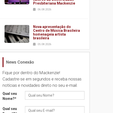
Presbiteriana Mackenzie
06.08.2026
Nova apresentação do
Centro de Música Brasileira
homenageia artista
brasileira
05.08.2026
News Conexão
Universidade Mackenzie
realizará nova edição da
Feira EducationUSA
Fique por dentro do Mackenzie!
05.08.2026
Cadastre-se em segundos e receba nossas
notícias e novidades direto no seu e-mail.
Seminário discute desafios
Qual seu
das novas tecnologias em
Nome?
*
sistemas solares
residenciais
Qual seu
04.08.2026