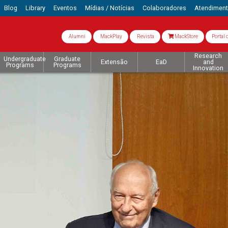
Blog
Library
Eventos
Mídias / Notícias
Colaboradores
Atendimen
Alumni
MackPlay
Revista
MackStore
Portal 
Research
Undergraduate
Graduate
Extensão
EaD
and
Programs
Programs
Innovation