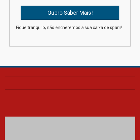
04.08.2026
Como os pais podem investir
Fique tranquilo, não encheremos a sua caixa de spam!
na educação dos filhos além da
escola
04.08.2026