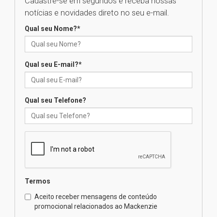
Cadastre-se em segundos e receba nossas
Universidade Mackenzie
notícias e novidades direto no seu e-mail.
realizará nova edição da Feira
EducationUSA
Qual seu Nome?
*
05.08.2026
Qual seu E-mail?
*
Seminário discute desafios
das novas tecnologias em
sistemas solares residenciais
04.08.2026
Qual seu Telefone?
Mackenzie recepciona os
calouros do segundo semestre
de 2026
04.08.2026
Termos
Como o Colégio Mackenzie
Brasília prepara seus
Aceito receber mensagens de conteúdo
estudantes para o PAS antes
promocional relacionados ao Mackenzie
mesmo do Ensino Médio