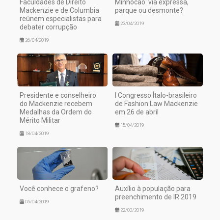
Faculdades de Direito
Minhocão: via expressa,
Mackenzie e de Columbia
parque ou desmonte?
reúnem especialistas para
23/04/2019
debater corrupção
26/04/2019
Presidente e conselheiro
I Congresso Ítalo-brasileiro
do Mackenzie recebem
de Fashion Law Mackenzie
Medalhas da Ordem do
em 26 de abril
Mérito Militar
15/04/2019
18/04/2019
Você conhece o grafeno?
Auxílio à população para
preenchimento de IR 2019
05/04/2019
22/03/2019