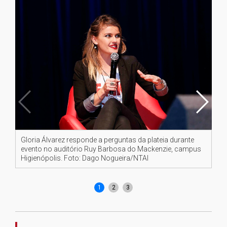
Gloria Álvarez responde a perguntas da plateia durante
Le
evento no auditório Ruy Barbosa do Mackenzie, campus
inf
Higienópolis. Foto: Dago Nogueira/NTAI
so
Fo
1
2
3