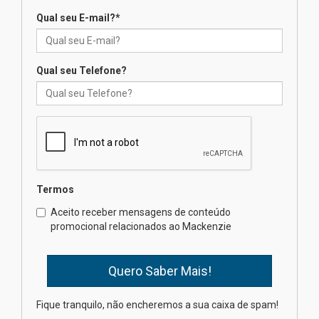
Como os pais podem investir
na educação dos filhos além da
Qual seu E-mail?
*
escola
04.08.2026
Qual seu Telefone?
XIII Fórum de Aprendizagem
Transformadora reúne
docentes para debater
inovação e desafios da
educação superior
04.08.2026
Termos
Professora do Mackenzie é
finalista do Prêmio Jabuti com
Aceito receber mensagens de conteúdo
obra sobre ética e arquitetura
promocional relacionados ao Mackenzie
contemporânea
04.08.2026
Semana Internacional
Fique tranquilo, não encheremos a sua caixa de spam!
Mackenzie promove parcerias
internacionais