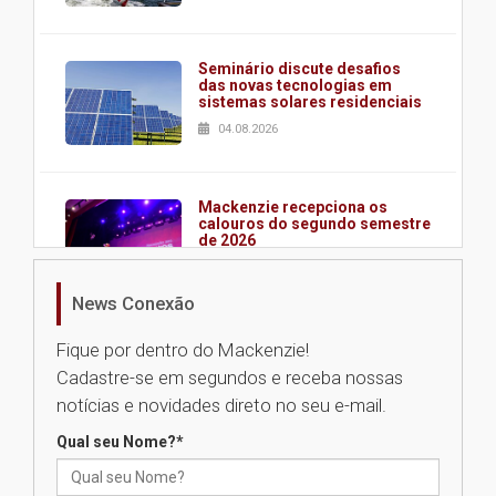
Seminário discute desafios
das novas tecnologias em
sistemas solares residenciais
04.08.2026
Mackenzie recepciona os
calouros do segundo semestre
de 2026
04.08.2026
News Conexão
Como o Colégio Mackenzie
Fique por dentro do Mackenzie!
Brasília prepara seus
Cadastre-se em segundos e receba nossas
estudantes para o PAS antes
mesmo do Ensino Médio
notícias e novidades direto no seu e-mail.
04.08.2026
Qual seu Nome?
*