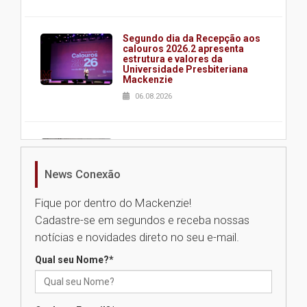
Segundo dia da Recepção aos
calouros 2026.2 apresenta
estrutura e valores da
Universidade Presbiteriana
Mackenzie
06.08.2026
Nova apresentação do Centro
de Música Brasileira
homenageia artista brasileira
News Conexão
05.08.2026
Fique por dentro do Mackenzie!
Cadastre-se em segundos e receba nossas
Universidade Mackenzie
notícias e novidades direto no seu e-mail.
realizará nova edição da Feira
EducationUSA
Qual seu Nome?
*
05.08.2026