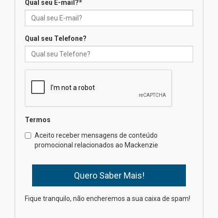
Qual seu E-mail?
*
Seminário discute desafios
das novas tecnologias em
sistemas solares residenciais
04.08.2026
Qual seu Telefone?
Mackenzie recepciona os
calouros do segundo semestre
de 2026
04.08.2026
Termos
Como o Colégio Mackenzie
Brasília prepara seus
Aceito receber mensagens de conteúdo
estudantes para o PAS antes
promocional relacionados ao Mackenzie
mesmo do Ensino Médio
04.08.2026
Como os pais podem investir
Fique tranquilo, não encheremos a sua caixa de spam!
na educação dos filhos além da
escola