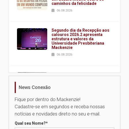
caminhos da felicidade
06.08.2026
Segundo dia da Recepção aos
calouros 2026.2 apresenta
estrutura e valores da
Universidade Presbiteriana
Mackenzie
06.08.2026
Nova apresentação do Centro
de Música Brasileira
homenageia artista brasileira
News Conexão
05.08.2026
Fique por dentro do Mackenzie!
Cadastre-se em segundos e receba nossas
Universidade Mackenzie
notícias e novidades direto no seu e-mail.
realizará nova edição da Feira
EducationUSA
Qual seu Nome?
*
05.08.2026